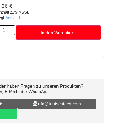
2,36
€
nthält 21% MwSt.
zgl.
Versand
In den Warenkorb
oder haben Fragen zu unseren Produkten?
on, E-Mail oder WhatsApp:
16
info@teutschtech.com