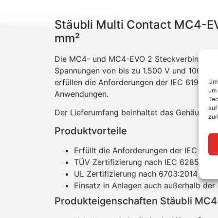
Stäubli Multi Contact MC4-E
mm²
Die MC4- und MC4-EVO 2 Steckverbinder von 
Spannungen von bis zu 1.500 V und 100 A. D
erfüllen die Anforderungen der IEC 61984:
Um 
um 
Anwendungen.
Tec
auf
Der Lieferumfang beinhaltet das Gehäuse sow
zur
Produktvorteile
Erfüllt die Anforderungen der IEC 619
TÜV Zertifizierung nach IEC 62852:20
UL Zertifizierung nach 6703:2014 in 
Einsatz in Anlagen auch außerhalb der
Produkteigenschaften Stäubli MC4