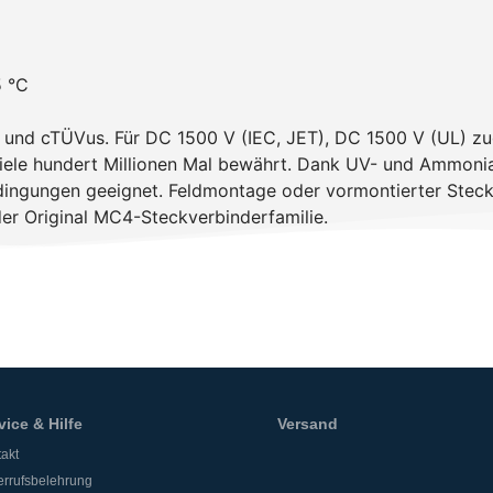
5 °C
ET und cTÜVus. Für DC 1500 V (IEC, JET), DC 1500 V (UL) zu
iele hundert Millionen Mal bewährt. Dank UV- und Ammonia
Bedingungen geeignet. Feldmontage oder vormontierter Ste
er Original MC4-Steckverbinderfamilie.
vice & Hilfe
Versand
akt
rrufsbelehrung