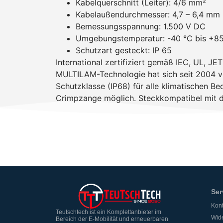
Kabelquerschnitt (Leiter): 4/6 mm²
Kabelaußendurchmesser: 4,7 – 6,4 mm
Bemessungsspannung: 1.500 V DC
Umgebungstemperatur: -40 °C bis +8
Schutzart gesteckt: IP 65
International zertifiziert gemäß IEC, UL, J
MULTILAM-Technologie hat sich seit 2004 v
Schutzklasse (IP68) für alle klimatischen 
Crimpzange möglich. Steckkompatibel mit d
Ser
Kont
Teutschtech ist ein Komplettanbieter im
Wide
Bereich der E-Mobilität und erneuerbaren