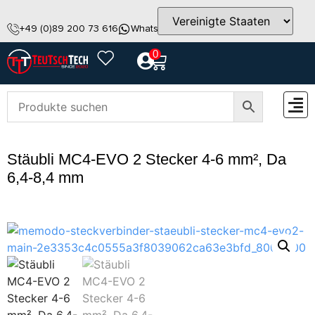
+49 (0)89 200 73 616
WhatsApp
info@teutschtech.com
0
ZUBEH
Stäubli MC4-EVO 2 Stecker 4-6 mm², Da
6,4-8,4 mm