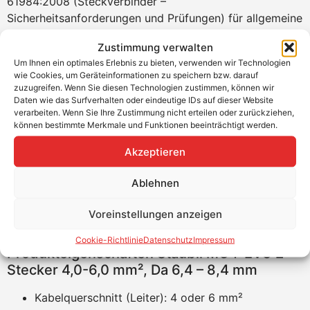
61984:2008 (Steckverbinder –
Sicherheitsanforderungen und Prüfungen) für allgemeine
Niederspannungs-DC-Anwendungen.
Zustimmung verwalten
Der Lieferumfang beinhaltet das Gehäuse sowie das
Um Ihnen ein optimales Erlebnis zu bieten, verwenden wir Technologien
wie Cookies, um Geräteinformationen zu speichern bzw. darauf
Innenteil.
zuzugreifen. Wenn Sie diesen Technologien zustimmen, können wir
Daten wie das Surfverhalten oder eindeutige IDs auf dieser Website
Produktvorteile
verarbeiten. Wenn Sie Ihre Zustimmung nicht erteilen oder zurückziehen,
können bestimmte Merkmale und Funktionen beeinträchtigt werden.
Erfüllt die Anforderungen der IEC 61984:2008
TÜV Zertifizierung nach IEC 62852:2014 in
Akzeptieren
Kombination mit entsprechenden PV-Kabeln
UL Zertifizierung nach 6703:2014 in Kombination
Ablehnen
mit entsprechenden PV-Kabeln
Voreinstellungen anzeigen
Einsatz in Anlagen auch außerhalb der
Photovoltaik möglich
Cookie-Richtlinie
Datenschutz
Impressum
Produkteigenschaften Stäubli MC4-EVO 2
Stecker 4,0-6,0 mm², Da 6,4 – 8,4 mm
Kabelquerschnitt (Leiter): 4 oder 6 mm²