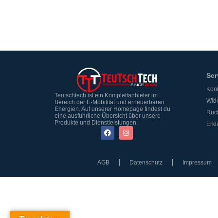
Ser
Kont
Teutschtech ist ein Komplettanbieter im
Wide
Bereich der E-Mobilität und erneuerbaren
Energien. Auf unserer Homepage findest du
Rüc
eine ausführliche Übersicht über unsere
Produkte und Dienstleistungen.
Erkl
AGB
Datenschutz
Impressum