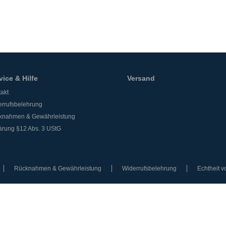
vice & Hilfe
Versand
akt
rrufsbelehrung
knahmen & Gewährleistung
ärung §12 Abs. 3 UStG
Rücknahmen & Gewährleistung
Widerrufsbelehrung
Echtheit 