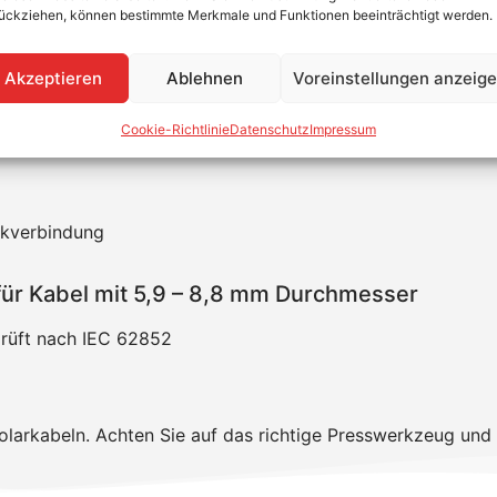
ückziehen, können bestimmte Merkmale und Funktionen beeinträchtigt werden.
chse für Kabel mit 5,9 – 8,8 mm Durch
Akzeptieren
Ablehnen
Voreinstellungen anzeig
iseffiziente und qualitativ hochwertige Lösung für Photovo
Cookie-Richtlinie
Datenschutz
Impressum
ie das Innenteil.
ckverbindung
für Kabel mit 5,9 – 8,8 mm Durchmesser
rüft nach IEC 62852
olarkabeln. Achten Sie auf das richtige Presswerkzeug und 