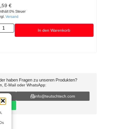
2,59
€
nthält 0% Steuer
zgl.
Versand
In den Warenkorb
oder haben Fragen zu unseren Produkten?
on, E-Mail oder WhatsApp:
16
info@teutschtech.com
s,
IDs