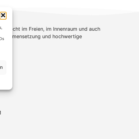
s,
sgerecht im Freien, im Innenraum und auch
ialzusammensetzung und hochwertige
IDs
eit.
en
1