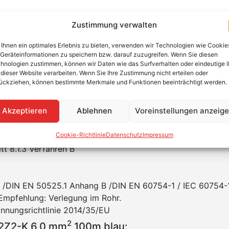
2
RFLEX H1Z2Z2-K 6,0 mm
100m blau
Zustimmung verwalten
Ihnen ein optimales Erlebnis zu bieten, verwenden wir Technologien wie Cookie
l gemäß EN 50618. Die normgemäße Solarleitung darf praxi
Geräteinformationen zu speichern bzw. darauf zuzugreifen. Wenn Sie diesen
 sowie frei hängend eingesetzt werden. Ihre robuste Mater
hnologien zustimmen, können wir Daten wie das Surfverhalten oder eindeutige 
inflüssen und bietet ein Höchstmaß an Qualität und Sicherh
 dieser Website verarbeiten. Wenn Sie Ihre Zustimmung nicht erteilen oder
ückziehen, können bestimmte Merkmale und Funktionen beeinträchtigt werden.
2
 SOLARFLEX H1Z2Z2-K 6,0 mm
100m blau:
Akzeptieren
Ablehnen
Voreinstellungen anzeig
8
N VDE 0295 Kl.5 / IEC 60228 cl.5
Cookie-Richtlinie
Datenschutz
Impressum
N 50618 Anhang E
 8.1.3 Verfahren B
 /DIN EN 50525.1 Anhang B /DIN EN 60754-1 / IEC 60754-
 Empfehlung: Verlegung im Rohr.
nnungsrichtlinie 2014/35/EU
2
2Z2-K 6,0 mm
100m blau: