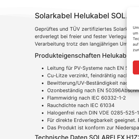
Solarkabel Helukabel SOLA
Um 
Geprüftes und TÜV zertifiziertes Solarkabe
um 
erdverlegt bei freier und fester Verlegung
Tec
Verarbeitung trotz den langjährigen Umwelte
auf
zur
Produkteigenschaften Helukabel
Leitung für PV-Systeme nach EN 5061
Cu-Litze verzinkt, feindrähtig nach DI
Bewitterung/UV-Beständigkeit nach E
Ozonbeständig nach EN 50396Abschnitt
Flammwidrig nach IEC 60332-1-2
Rauchdichte nach IEC 61034
Halogenfrei nach DIN VDE 0285-525-1
Für direkte Erdverlegbarkeit geeignet.
Das Produkt ist konform zur Niederspa
Technische Daten SOLARFLEX H1Z