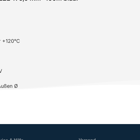
r +120°C
V
Außen Ø
vice & Hilfe
Versand