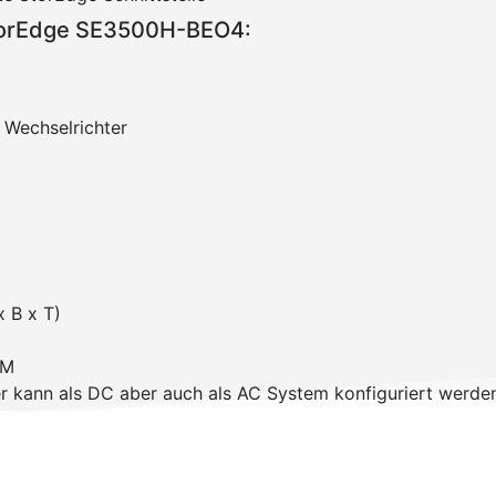
torEdge SE3500H-BEO4:
Wechselrichter
 B x T)
SM
 kann als DC aber auch als AC System konfiguriert werden