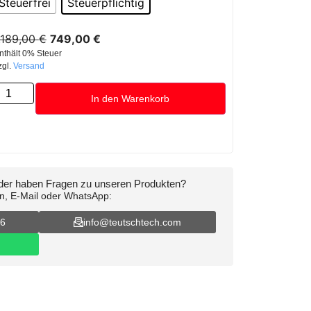
Steuerfrei
Steuerpflichtig
.189,00
€
749,00
€
nthält 0% Steuer
zgl.
Versand
In den Warenkorb
oder haben Fragen zu unseren Produkten?
on, E-Mail oder WhatsApp:
16
info@teutschtech.com