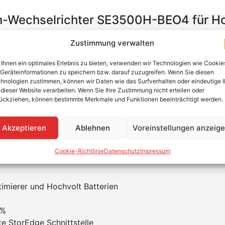
n-Wechselrichter SE3500H-BEO4 für Ho
Tracker, sondern
einen Eingang
für die SolarEdge Modul 
Zustimmung verwalten
 SolarEdge Wechselrichter stets im optimalen Eingangsspa
Ihnen ein optimales Erlebnis zu bieten, verwenden wir Technologien wie Cookie
 die Leistungsdaten von jedem einzelnen
PV-Moduloptimie
Geräteinformationen zu speichern bzw. darauf zuzugreifen. Wenn Sie diesen
SolarEdge Monitoring Portal
visualisiert werden.
hnologien zustimmen, können wir Daten wie das Surfverhalten oder eindeutige 
 dieser Website verarbeiten. Wenn Sie Ihre Zustimmung nicht erteilen oder
usgestattet. Die Inbetriebnahme des Wechselrichters erfolg
ückziehen, können bestimmte Merkmale und Funktionen beeinträchtigt werden.
Akzeptieren
Ablehnen
Voreinstellungen anzeig
nd Sie noch schneller! Die Verkabelung zwischen Wechselric
www.solaredge.com/de/warranty erworben werden.
Cookie-Richtlinie
Datenschutz
Impressum
imierer und Hochvolt Batterien
 %
rte StorEdge Schnittstelle