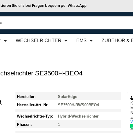
tieren Sie uns bei Fragen bequem per WhatsApp
R
WECHSELRICHTER
EMS
ZUBEHÖR & 
chselrichter SE3500H-BEO4
Hersteller:
SolarEdge
1
K
Hersteller-Art. Nr.:
SE3500H-RWS00BEO4
M
N
Wechselrichter-Typ:
Hybrid-Wechselrichter
a
W
Phasen:
1
L