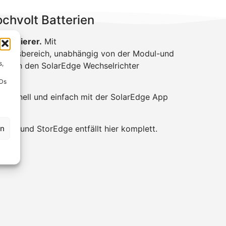
chvolt Batterien
Optimierer.
Mit
nnungsbereich, unabhängig von der Modul-und
s,
rer
an den SolarEdge Wechselrichter
IDs
t schnell und einfach mit der SolarEdge App
en
hter und StorEdge entfällt hier komplett.