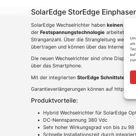
SolarEdge StorEdge Einphase
SolarEdge Wechselrichter haben
keinen MPP 
der
Festspannungstechnologie
arbeitet der
Um 
Stranganzahl. Über die Strangleitung werden
um 
übertragen und können über das Internet im
Tec
auf
Die neuen Wechselrichter sind ohne Display a
zur
über das Smartphone.
Mit der integrierten
StorEdge Schnittstelle
si
Garantieverlängerungen können auf https://
Produktvorteile:
Hybrid Wechselrichter für SolarEdge Opt
DC-Nennspannung 380 Vdc
Sehr hoher Wirkungsgrad von bis zu 98
Schnelle Installationszeit durch integrie