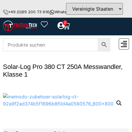
+49 (0)89 200 73 616
WhatsApp
info@teutschtech.com
0
ZUBEH
Solar-Log Pro 380 CT 250A Messwandler,
Klasse 1