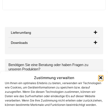
Lieferumfang
Downloads
Benötigen Sie eine Beratung oder haben Fragen zu
unseren Produkten?
Kontaktieren Sie uns per Telefon, E-Mail oder WhatsApp:
Zustimmung verwalten
+49 (0) 89-200-736-16
Um Ihnen ein optimales Erlebnis zu bieten, verwenden wir Technologien
wie Cookies, um Geräteinformationen zu speichern bzw. darauf
info@teutschtech.com
zuzugreifen. Wenn Sie diesen Technologien zustimmen, können wir
Daten wie das Surfverhalten oder eindeutige IDs auf dieser Website
WhatsApp
verarbeiten. Wenn Sie Ihre Zustimmung nicht erteilen oder zurückziehen,
können bestimmte Merkmale und Funktionen beeinträchtigt werden.