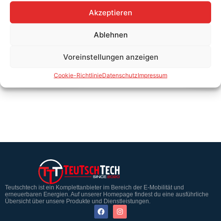
Akzeptieren
Ablehnen
Die vollständige
Komponentendatenbank findest
Voreinstellungen anzeigen
du hier.
Cookie-Richtlinie
Datenschutz
Impressum
Teutschtech ist ein Komplettanbieter im Bereich der E-Mobilität und
erneuerbaren Energien. Auf unserer Homepage findest du eine ausführliche
Übersicht über unsere Produkte und Dienstleistungen.