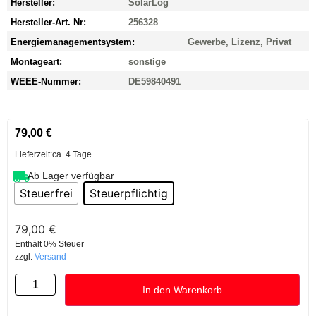
Hersteller:
SolarLog
Hersteller-Art. Nr:
256328
Energiemanagementsystem:
Gewerbe, Lizenz, Privat
Montageart:
sonstige
WEEE-Nummer:
DE59840491
79,00
€
Lieferzeit:
ca. 4 Tage
Ab Lager verfügbar
Steuerfrei
Steuerpflichtig
79,00
€
Enthält 0% Steuer
zzgl.
Versand
In den Warenkorb