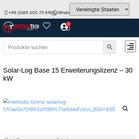
+49 (0)89 200 73 616
WhatsApp
info@teutschtech.com
0
ZUBEH
Solar-Log Base 15 Erweiterungslizenz – 30
kW