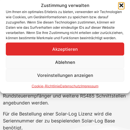
Zustimmung verwalten
Um Ihnen ein optimales Erlebnis zu bieten, verwenden wir Technologien
wie Cookies, um Geräteinformationen zu speichern bzw. darauf
zuzugreifen. Wenn Sie diesen Technologien zustimmen, können wir
Erweiterungslizenz auf 30 kWp für
Daten wie das Surfverhalten oder eindeutige IDs auf dieser Website
verarbeiten. Wenn Sie Ihre Zustimmung nicht erteilen oder zurückziehen,
den Solar-Log Base 15
können bestimmte Merkmale und Funktionen beeinträchtigt werden.
Mit dem Solar-Log Base geht das Miniformat der bisher
Akzeptieren
bekannten Wandgeräte an den Start. Dank ultra-
kompakter Bauform und Hutschienenmontage findet
Ablehnen
dieser Datenlogger stets ein passendes Plätzchen. Mit
diesem Software-Upgrade sind bei gleicher Hardware
Voreinstellungen anzeigen
(Solar-Log Base 15) bis zu 30 kWp kombinierbar. Über
Cookie-Richtlinie
Datenschutz
Impressum
Zusatzmodule kann die Direktvermarktung,
Rundsteuerempfänger und weitere RS485 Schnittstellen
angebunden werden.
Für die Bestellung einer Solar-Log Lizenz wird die
Seriennummer der zu bespielenden Solar-Log Base
benötigt.