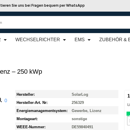
tieren Sie uns bei Fragen bequem per WhatsApp
R
WECHSELRICHTER
EMS
ZUBEHÖR & 
zenz – 250 kWp
Hersteller:
SolarLog
1
Hersteller-Art. Nr:
256329
L
Energiemanagementsystem:
Gewerbe, Lizenz
Montageart:
sonstige
WEEE-Nummer:
DE59840491