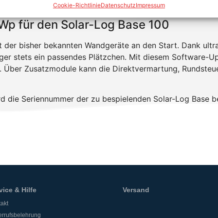
Cookie-Richtlinie
Datenschutz
Impressum
Wp für den Solar-Log Base 100
t der bisher bekannten Wandgeräte an den Start. Dank ul
er stets ein passendes Plätzchen. Mit diesem Software-Up
r. Über Zusatzmodule kann die Direktvermartung, Rundste
ird die Seriennummer der zu bespielenden Solar-Log Base b
vice & Hilfe
Versand
akt
rrufsbelehrung