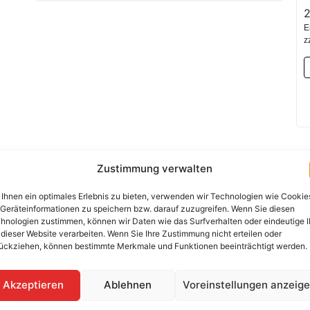
2
E
z
Zustimmung verwalten
Benötigen Sie eine Beratung 
Ihnen ein optimales Erlebnis zu bieten, verwenden wir Technologien wie Cookie
Kontaktieren Sie uns per Telef
Geräteinformationen zu speichern bzw. darauf zuzugreifen. Wenn Sie diesen
hnologien zustimmen, können wir Daten wie das Surfverhalten oder eindeutige 
+49 (0) 89-200-736-
 dieser Website verarbeiten. Wenn Sie Ihre Zustimmung nicht erteilen oder
ückziehen, können bestimmte Merkmale und Funktionen beeinträchtigt werden.
WhatsApp
Akzeptieren
Ablehnen
Voreinstellungen anzeig