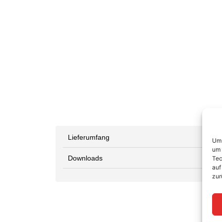
Lieferumfang
Um 
um 
Downloads
Tec
auf
zur