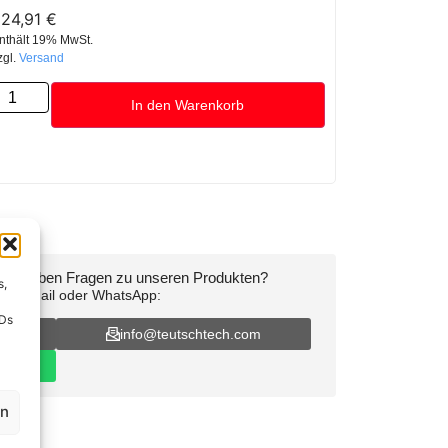
24,91
€
nthält 19% MwSt.
zgl.
Versand
In den Warenkorb
oder haben Fragen zu unseren Produkten?
s,
on, E-Mail oder WhatsApp:
IDs
16
info@teutschtech.com
en