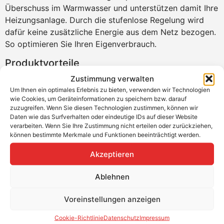
Überschuss im Warmwasser und unterstützen damit Ihre
Heizungsanlage. Durch die stufenlose Regelung wird
dafür keine zusätzliche Energie aus dem Netz bezogen.
So optimieren Sie Ihren Eigenverbrauch.
Produktvorteile
Zustimmung verwalten
Neue softwaremäßig implementierte Echtzeituhr
Um Ihnen ein optimales Erlebnis zu bieten, verwenden wir Technologien
für zeitliche Zwangsfreigabe für den Heizstab
wie Cookies, um Geräteinformationen zu speichern bzw. darauf
Mit dem Relais kann jetzt auch ein zweiter
zuzugreifen. Wenn Sie diesen Technologien zustimmen, können wir
Daten wie das Surfverhalten oder eindeutige IDs auf dieser Website
Heizstab angesteuert werden
verarbeiten. Wenn Sie Ihre Zustimmung nicht erteilen oder zurückziehen,
SD Kartenspeicher zum Auslesen der
können bestimmte Merkmale und Funktionen beeinträchtigt werden.
gespeicherten Daten
Akzeptieren
Produkteigenschaften SMARTFOX PRO 2
light Steuereinheit inkl. 3x80A
Ablehnen
Stromwandler
Voreinstellungen anzeigen
Abmessungen B/H/T: 98mm x 90mm x 58mm
Nennstrom: 80A, 100A
Cookie-Richtlinie
Datenschutz
Impressum