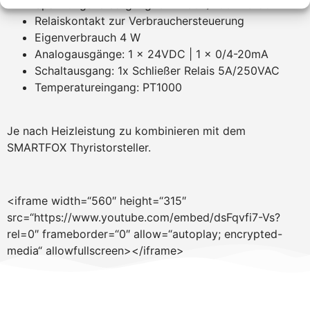
Spannungsversorgung: 3 x 230V/400VAC 50Hz
Relaiskontakt zur Verbrauchersteuerung
Eigenverbrauch 4 W
Analogausgänge: 1 x 24VDC | 1 x 0/4-20mA
Schaltausgang: 1x Schließer Relais 5A/250VAC
Temperatureingang: PT1000
Je nach Heizleistung zu kombinieren mit dem
SMARTFOX Thyristorsteller.
<iframe width=“560″ height=“315″
src=“https://www.youtube.com/embed/dsFqvfi7-Vs?
rel=0″ frameborder=“0″ allow=“autoplay; encrypted-
media“ allowfullscreen></iframe>