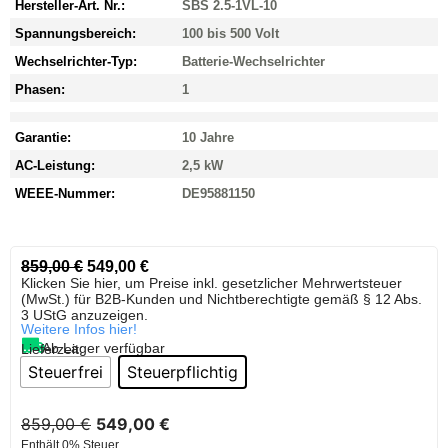
Hersteller-Art. Nr.:
SBS 2.5-1VL-10
Spannungsbereich:
100 bis 500 Volt
Wechselrichter-Typ:
Batterie-Wechselrichter
Phasen:
1
Garantie:
10 Jahre
AC-Leistung:
2,5 kW
WEEE-Nummer:
DE95881150
859,00
€
549,00
€
Klicken Sie hier, um Preise inkl. gesetzlicher Mehrwertsteuer
(MwSt.) für B2B-Kunden und Nichtberechtigte gemäß § 12 Abs.
3 UStG anzuzeigen.
Weitere Infos hier!
Ab Lager verfügbar
Lieferzeit:
Steuerfrei
Steuerpflichtig
859,00
€
549,00
€
Enthält 0% Steuer