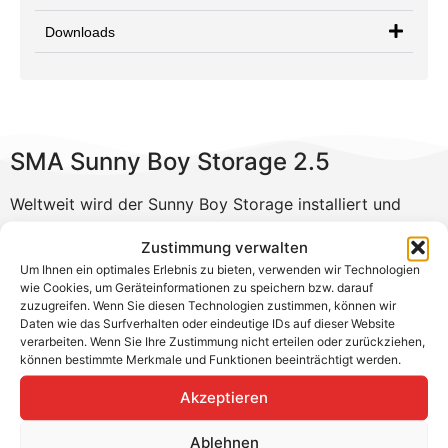
Downloads
SMA Sunny Boy Storage 2.5
Weltweit wird der Sunny Boy Storage installiert und
gehört zu den meistverkauften Batterie-Wechselrichtern.
Zustimmung verwalten
Das Hochvolt-Speichersystem ist seit 2016 ein großer
Um Ihnen ein optimales Erlebnis zu bieten, verwenden wir Technologien
Trend. Du kannst den SMA Sunny Boy Storage sehr
wie Cookies, um Geräteinformationen zu speichern bzw. darauf
einfache und schnell installieren.
zuzugreifen. Wenn Sie diesen Technologien zustimmen, können wir
Daten wie das Surfverhalten oder eindeutige IDs auf dieser Website
Produktvorteile
verarbeiten. Wenn Sie Ihre Zustimmung nicht erteilen oder zurückziehen,
können bestimmte Merkmale und Funktionen beeinträchtigt werden.
Hochvolt-Batteriewechselrichter
Akzeptieren
Reduzierung der Installationskosten
WLAN und webbasierte Benutzeroberfläche für die
Ablehnen