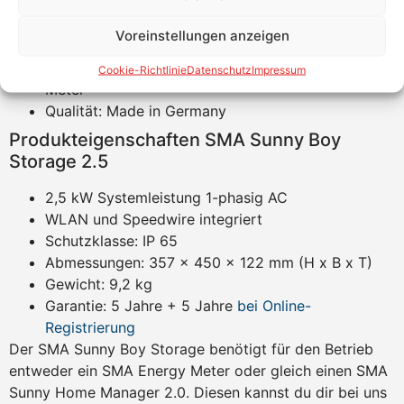
Konfiguration
AC System für Neuinstallation und Nachrüstung
Voreinstellungen anzeigen
flexibel auch mit nicht SMA Wechselrichter
einsetzbar durch ein zusätzliches SMA Energy
Cookie-Richtlinie
Datenschutz
Impressum
Meter
Qualität: Made in Germany
Produkteigenschaften SMA Sunny Boy
Storage 2.5
2,5 kW Systemleistung 1-phasig AC
WLAN und Speedwire integriert
Schutzklasse: IP 65
Abmessungen: 357 x 450 x 122 mm (H x B x T)
Gewicht: 9,2 kg
Garantie: 5 Jahre + 5 Jahre
bei Online-
Registrierung
Der SMA Sunny Boy Storage benötigt für den Betrieb
entweder ein SMA Energy Meter oder gleich einen SMA
Sunny Home Manager 2.0. Diesen kannst du dir bei uns