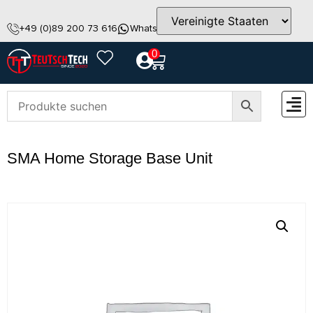
+49 (0)89 200 73 616
WhatsApp
info@teutschtech.com
0
ZUBEH
SMA Home Storage Base Unit