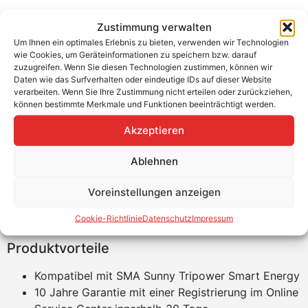
Zustimmung verwalten
SMA Home Storage 16.4
Um Ihnen ein optimales Erlebnis zu bieten, verwenden wir Technologien
wie Cookies, um Geräteinformationen zu speichern bzw. darauf
Vom 01.03.2024 – 30.06.2025 erhältst du für die
zuzugreifen. Wenn Sie diesen Technologien zustimmen, können wir
Installation dieses Geräts einen Cashback-Betrag direkt
Daten wie das Surfverhalten oder eindeutige IDs auf dieser Website
verarbeiten. Wenn Sie Ihre Zustimmung nicht erteilen oder zurückziehen,
von SMA. Alle weiteren Informationen findest du hier.
können bestimmte Merkmale und Funktionen beeinträchtigt werden.
Mit dem SMA Home Storage vervollständig SMA nun ihr
Akzeptieren
Portfolio mit einem eigenen Heimspeicher. Dieser ist pro
Batteriemodul mit einem eigenen BMS ausgestattet. Das
Ablehnen
ermöglicht den Speicher eine einfache und eine
Kapazitätserweiterung bis zu 2 Jahre nach der
Voreinstellungen anzeigen
Inbetriebnahme. Zudem kann der Speicher am Boden
Cookie-Richtlinie
Datenschutz
Impressum
und an der Wand montiert werden.
Produktvorteile
Kompatibel mit SMA Sunny Tripower Smart Energy
10 Jahre Garantie mit einer Registrierung im Online