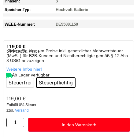
Phasen:
3
Speicher-Typ:
Hochvolt Batterie
WEEE-Nummer:
DE95881150
119,00
€
Klicken Sie hier, um Preise inkl. gesetzlicher Mehrwertsteuer
Lieferzeit:
ca. 7 Tage
(MwSt.) für B2B-Kunden und Nichtberechtigte gemäß § 12 Abs.
3 UStG anzuzeigen.
Weitere Infos hier!
Ab Lager verfügbar
Steuerfrei
Steuerpflichtig
119,00
€
Enthält 0% Steuer
zzgl.
Versand
In den Warenkorb