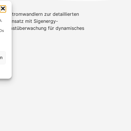
nen Stromwandlern zur detaillierten
s,
den Einsatz mit Sigenergy-
sige Lastüberwachung für dynamisches
IDs
en