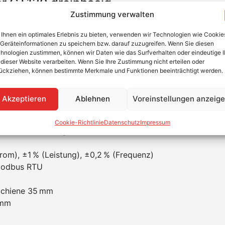
r CT120 dreiphasig
Zustimmung verwalten
 dreiphasiger Hochpräzisions-Energiezähler mit drei exter
Ihnen ein optimales Erlebnis zu bieten, verwenden wir Technologien wie Cookie
rken PV- oder Speicheranwendungen. Er wurde speziell für 
Geräteinformationen zu speichern bzw. darauf zuzugreifen. Wenn Sie diesen
oder Wallboxen konzipiert und ermöglicht eine zuverläs
hnologien zustimmen, können wir Daten wie das Surfverhalten oder eindeutige 
-Funkmodul.
 dieser Website verarbeiten. Wenn Sie Ihre Zustimmung nicht erteilen oder
ückziehen, können bestimmte Merkmale und Funktionen beeinträchtigt werden.
Wiederverkäufer.
Akzeptieren
Ablehnen
Voreinstellungen anzeig
Hz)
Cookie-Richtlinie
Datenschutz
Impressum
) mit 1 m Kabellänge und 16 mm Innendurchmesser
om), ±1 % (Leistung), ±0,2 % (Frequenz)
 Modbus RTU
Schiene 35 mm
 mm