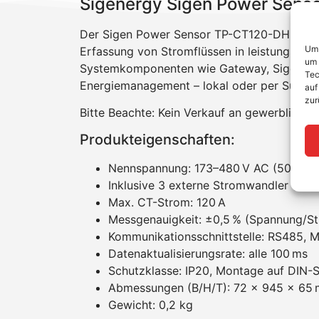
Sigenergy Sigen Power Senso
Der Sigen Power Sensor TP-CT120-DH ist ein
Um 
Erfassung von Stromflüssen in leistungssta
um 
Systemkomponenten wie Gateway, SigenStor 
Tec
Energiemanagement – lokal oder per Sub1G
auf
zur
Bitte Beachte: Kein Verkauf an gewerbliche 
Produkteigenschaften:
Nennspannung: 173–480 V AC (50/60 
Inklusive 3 externe Stromwandler (CT
Max. CT-Strom: 120 A
Messgenauigkeit: ±0,5 % (Spannung/Str
Kommunikationsschnittstelle: RS485,
Datenaktualisierungsrate: alle 100 ms
Schutzklasse: IP20, Montage auf DIN-
Abmessungen (B/H/T): 72 × 945 × 65
Gewicht: 0,2 kg