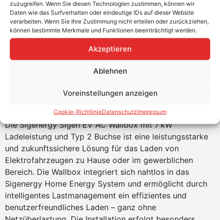
zuzugreifen. Wenn Sie diesen Technologien zustimmen, können wir
info@teutschtech.com
Daten wie das Surfverhalten oder eindeutige IDs auf dieser Website
verarbeiten. Wenn Sie Ihre Zustimmung nicht erteilen oder zurückziehen,
WhatsApp
können bestimmte Merkmale und Funktionen beeinträchtigt werden.
Akzeptieren
Ablehnen
Sigenergy Sigen EV AC Charger 7 kW
Voreinstellungen anzeigen
mit Typ 2 Buchse
Cookie-Richtlinie
Datenschutz
Impressum
Die Sigenergy Sigen EV AC Wallbox mit 7 kW
Ladeleistung und Typ 2 Buchse ist eine leistungsstarke
und zukunftssichere Lösung für das Laden von
Elektrofahrzeugen zu Hause oder im gewerblichen
Bereich. Die Wallbox integriert sich nahtlos in das
Sigenergy Home Energy System und ermöglicht durch
intelligentes Lastmanagement ein effizientes und
benutzerfreundliches Laden – ganz ohne
Netzüberlastung. Die Installation erfolgt besonders