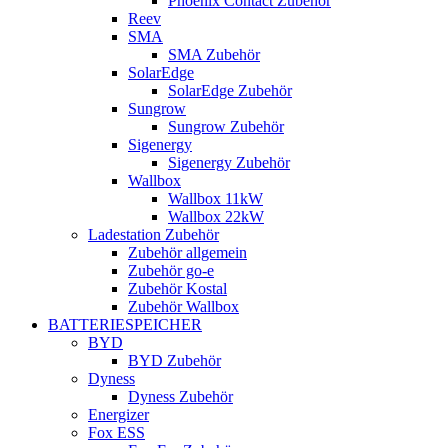
Phoenix Contact Zubehör
Reev
SMA
SMA Zubehör
SolarEdge
SolarEdge Zubehör
Sungrow
Sungrow Zubehör
Sigenergy
Sigenergy Zubehör
Wallbox
Wallbox 11kW
Wallbox 22kW
Ladestation Zubehör
Zubehör allgemein
Zubehör go-e
Zubehör Kostal
Zubehör Wallbox
BATTERIESPEICHER
BYD
BYD Zubehör
Dyness
Dyness Zubehör
Energizer
Fox ESS