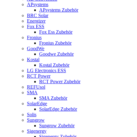
APsystems
APsystems Zubehör
BRC Solar
Energizer
Fox ESS
Fox Ess Zubehör
Fronius
Fronius Zubehör
GoodWe
Goodwe Zubehör
Kostal
Kostal Zubehör
LG Electronics ESS
RCT Power
RCT Power Zubehör
REFUsol
SMA
SMA Zubehör
SolarEdge
SolarEdge Zubehör
Solis
Sungrow
Sungrow Zubehör
Sigenergy
Sigenergy Zubehör