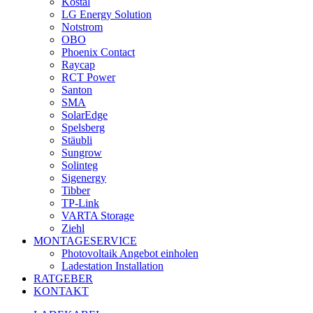
Kostal
LG Energy Solution
Notstrom
OBO
Phoenix Contact
Raycap
RCT Power
Santon
SMA
SolarEdge
Spelsberg
Stäubli
Sungrow
Solinteg
Sigenergy
Tibber
TP-Link
VARTA Storage
Ziehl
MONTAGESERVICE
Photovoltaik Angebot einholen
Ladestation Installation
RATGEBER
KONTAKT