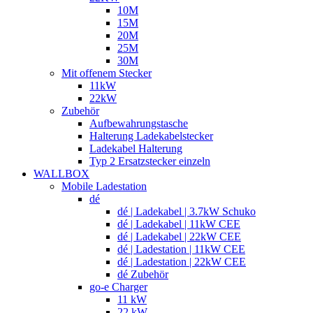
10M
15M
20M
25M
30M
Mit offenem Stecker
11kW
22kW
Zubehör
Aufbewahrungstasche
Halterung Ladekabelstecker
Ladekabel Halterung
Typ 2 Ersatzstecker einzeln
WALLBOX
Mobile Ladestation
dé
dé | Ladekabel | 3.7kW Schuko
dé | Ladekabel | 11kW CEE
dé | Ladekabel | 22kW CEE
dé | Ladestation | 11kW CEE
dé | Ladestation | 22kW CEE
dé Zubehör
go-e Charger
11 kW
22 kW