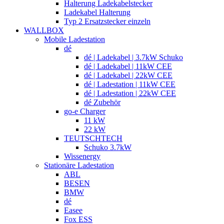
Halterung Ladekabelstecker
Ladekabel Halterung
Typ 2 Ersatzstecker einzeln
WALLBOX
Mobile Ladestation
dé
dé | Ladekabel | 3.7kW Schuko
dé | Ladekabel | 11kW CEE
dé | Ladekabel | 22kW CEE
dé | Ladestation | 11kW CEE
dé | Ladestation | 22kW CEE
dé Zubehör
go-e Charger
11 kW
22 kW
TEUTSCHTECH
Schuko 3.7kW
Wissenergy
Stationäre Ladestation
ABL
BESEN
BMW
dé
Easee
Fox ESS