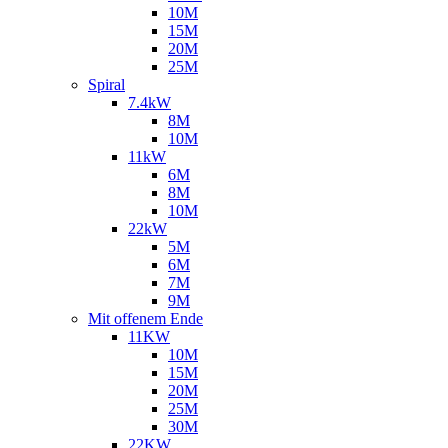
10M
15M
20M
25M
Spiral
7.4kW
8M
10M
11kW
6M
8M
10M
22kW
5M
6M
7M
9M
Mit offenem Ende
11KW
10M
15M
20M
25M
30M
22KW