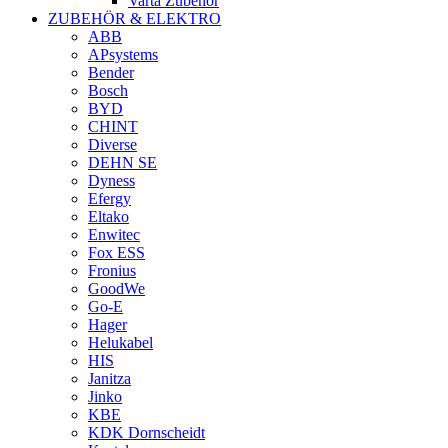
Varta Zubehör
ZUBEHÖR & ELEKTRO
ABB
APsystems
Bender
Bosch
BYD
CHINT
Diverse
DEHN SE
Dyness
Efergy
Eltako
Enwitec
Fox ESS
Fronius
GoodWe
Go-E
Hager
Helukabel
HIS
Janitza
Jinko
KBE
KDK Dornscheidt