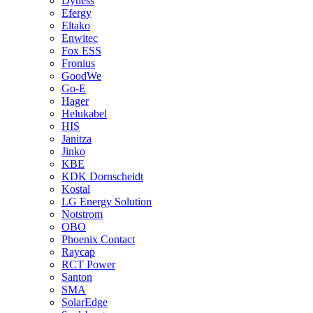
Dyness
Efergy
Eltako
Enwitec
Fox ESS
Fronius
GoodWe
Go-E
Hager
Helukabel
HIS
Janitza
Jinko
KBE
KDK Dornscheidt
Kostal
LG Energy Solution
Notstrom
OBO
Phoenix Contact
Raycap
RCT Power
Santon
SMA
SolarEdge