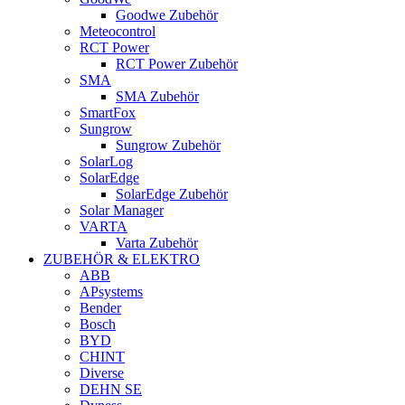
Goodwe Zubehör
Meteocontrol
RCT Power
RCT Power Zubehör
SMA
SMA Zubehör
SmartFox
Sungrow
Sungrow Zubehör
SolarLog
SolarEdge
SolarEdge Zubehör
Solar Manager
VARTA
Varta Zubehör
ZUBEHÖR & ELEKTRO
ABB
APsystems
Bender
Bosch
BYD
CHINT
Diverse
DEHN SE