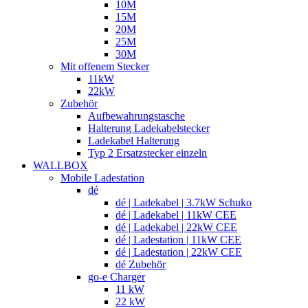
10M
15M
20M
25M
30M
Mit offenem Stecker
11kW
22kW
Zubehör
Aufbewahrungstasche
Halterung Ladekabelstecker
Ladekabel Halterung
Typ 2 Ersatzstecker einzeln
WALLBOX
Mobile Ladestation
dé
dé | Ladekabel | 3.7kW Schuko
dé | Ladekabel | 11kW CEE
dé | Ladekabel | 22kW CEE
dé | Ladestation | 11kW CEE
dé | Ladestation | 22kW CEE
dé Zubehör
go-e Charger
11 kW
22 kW