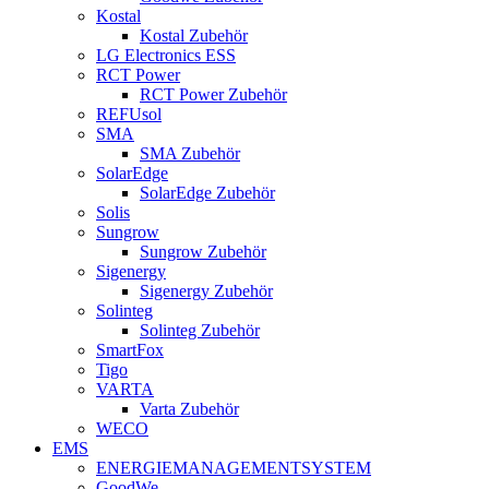
Kostal
Kostal Zubehör
LG Electronics ESS
RCT Power
RCT Power Zubehör
REFUsol
SMA
SMA Zubehör
SolarEdge
SolarEdge Zubehör
Solis
Sungrow
Sungrow Zubehör
Sigenergy
Sigenergy Zubehör
Solinteg
Solinteg Zubehör
SmartFox
Tigo
VARTA
Varta Zubehör
WECO
EMS
ENERGIEMANAGEMENTSYSTEM
GoodWe