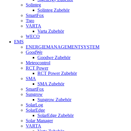
Solinteg
Solinteg Zubehör
SmartFox
Tigo
VARTA
Varta Zubehör
WECO
EMS
ENERGIEMANAGEMENTSYSTEM
GoodWe
Goodwe Zubehör
Meteocontrol
RCT Power
RCT Power Zubehör
SMA
SMA Zubehör
SmartFox
Sungrow
Sungrow Zubehör
SolarLog
SolarEdge
SolarEdge Zubehör
Solar Manager
VARTA