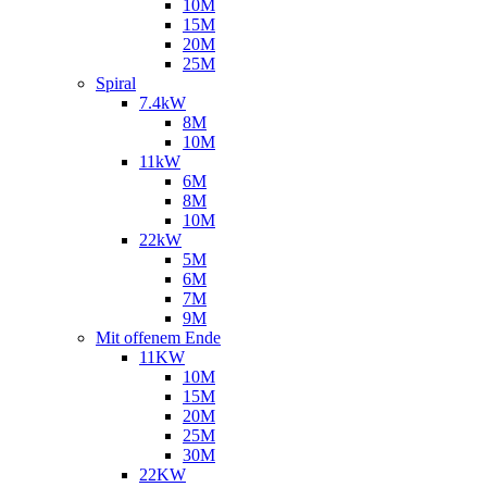
10M
15M
20M
25M
Spiral
7.4kW
8M
10M
11kW
6M
8M
10M
22kW
5M
6M
7M
9M
Mit offenem Ende
11KW
10M
15M
20M
25M
30M
22KW