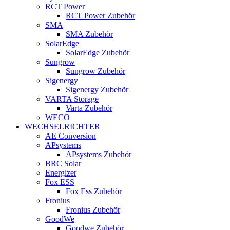
RCT Power
RCT Power Zubehör
SMA
SMA Zubehör
SolarEdge
SolarEdge Zubehör
Sungrow
Sungrow Zubehör
Sigenergy
Sigenergy Zubehör
VARTA Storage
Varta Zubehör
WECO
WECHSELRICHTER
AE Conversion
APsystems
APsystems Zubehör
BRC Solar
Energizer
Fox ESS
Fox Ess Zubehör
Fronius
Fronius Zubehör
GoodWe
Goodwe Zubehör