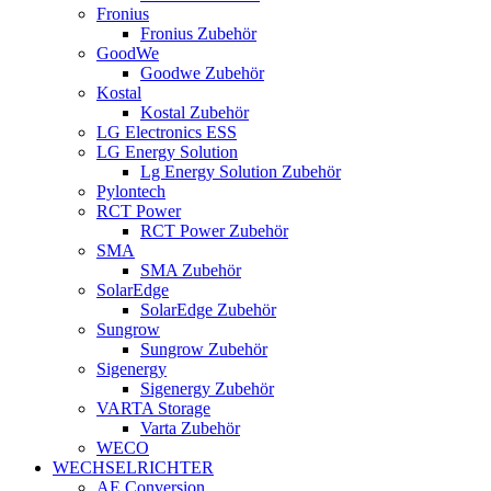
Fronius
Fronius Zubehör
GoodWe
Goodwe Zubehör
Kostal
Kostal Zubehör
LG Electronics ESS
LG Energy Solution
Lg Energy Solution Zubehör
Pylontech
RCT Power
RCT Power Zubehör
SMA
SMA Zubehör
SolarEdge
SolarEdge Zubehör
Sungrow
Sungrow Zubehör
Sigenergy
Sigenergy Zubehör
VARTA Storage
Varta Zubehör
WECO
WECHSELRICHTER
AE Conversion