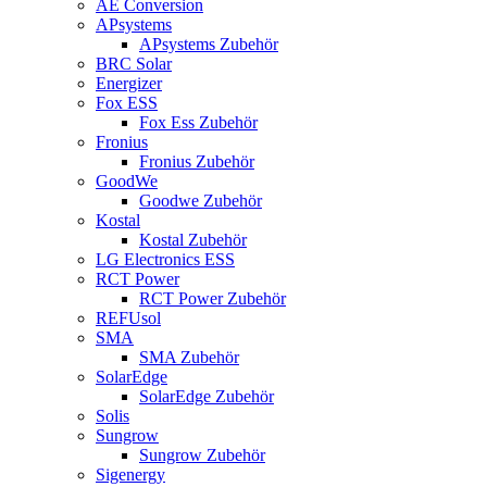
AE Conversion
APsystems
APsystems Zubehör
BRC Solar
Energizer
Fox ESS
Fox Ess Zubehör
Fronius
Fronius Zubehör
GoodWe
Goodwe Zubehör
Kostal
Kostal Zubehör
LG Electronics ESS
RCT Power
RCT Power Zubehör
REFUsol
SMA
SMA Zubehör
SolarEdge
SolarEdge Zubehör
Solis
Sungrow
Sungrow Zubehör
Sigenergy