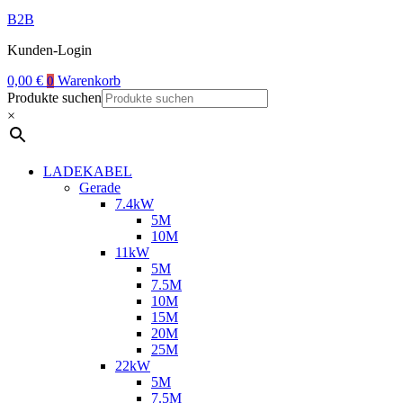
B2B
Kunden-Login
0,00
€
Warenkorb
0
Produkte suchen
×
LADEKABEL
Gerade
7.4kW
5M
10M
11kW
5M
7.5M
10M
15M
20M
25M
22kW
5M
7.5M