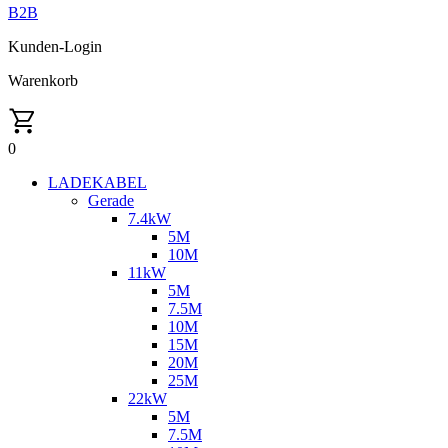
B2B
Kunden-Login
Warenkorb
0
LADEKABEL
Gerade
7.4kW
5M
10M
11kW
5M
7.5M
10M
15M
20M
25M
22kW
5M
7.5M