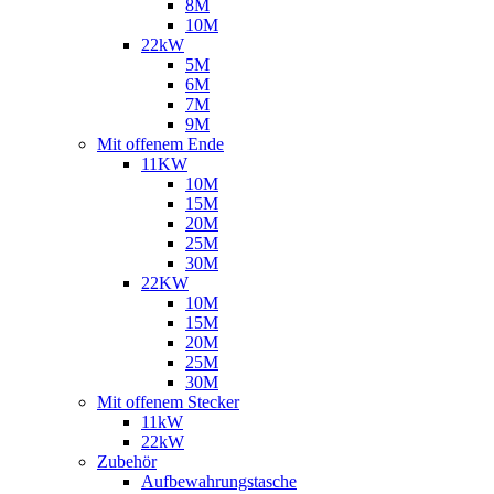
8M
10M
22kW
5M
6M
7M
9M
Mit offenem Ende
11KW
10M
15M
20M
25M
30M
22KW
10M
15M
20M
25M
30M
Mit offenem Stecker
11kW
22kW
Zubehör
Aufbewahrungstasche