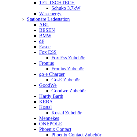
TEUTSCHTECH
Schuko 3.7kW
Wissenergy
Stationäre Ladestation
ABL
BESEN
BMW
dé
Easee
Fox ESS
Fox Ess Zubehör
Fronius
Fronius Zubehör
go-e Charger
Go-E Zubehör
GoodWe
Goodwe Zubehör
Hardy Barth
KEBA
Kostal
Kostal Zubehör
Mennekes
ONEPOLE
Phoenix Contact
Phoenix Contact Zubehör