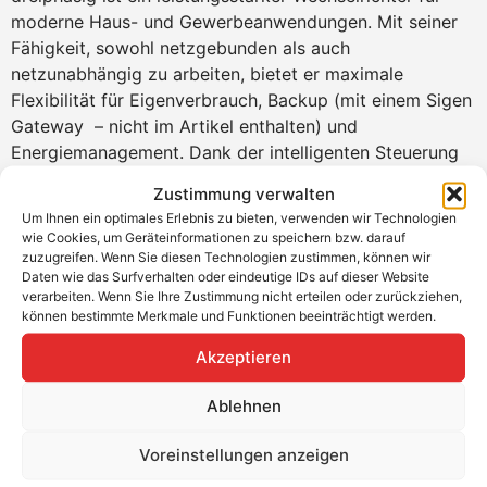
moderne Haus- und Gewerbeanwendungen. Mit seiner
Fähigkeit, sowohl netzgebunden als auch
netzunabhängig zu arbeiten, bietet er maximale
Flexibilität für Eigenverbrauch, Backup (mit einem Sigen
Gateway – nicht im Artikel enthalten) und
Energiemanagement. Dank der intelligenten Steuerung
über die mySigen App, einem hohen Wirkungsgrad und
Zustimmung verwalten
robuster Bauweise ist das System besonders für
Um Ihnen ein optimales Erlebnis zu bieten, verwenden wir Technologien
anspruchsvolle Photovoltaik-Installationen geeignet. Der
wie Cookies, um Geräteinformationen zu speichern bzw. darauf
Sigen Energy Controller zeichnet sich durch seine Multi-
zuzugreifen. Wenn Sie diesen Technologien zustimmen, können wir
Daten wie das Surfverhalten oder eindeutige IDs auf dieser Website
Source-Schwarzstartfähigkeit, IP66-Schutzklasse und
verarbeiten. Wenn Sie Ihre Zustimmung nicht erteilen oder zurückziehen,
eine integrierte Sicherheitsarchitektur aus – ideal für
können bestimmte Merkmale und Funktionen beeinträchtigt werden.
Installationen, bei denen Betriebssicherheit und Effizienz
Akzeptieren
im Vordergrund stehen.
Bitte beachte: Kein Verkauf an gewerbliche
Ablehnen
Wiederverkäufer.
Voreinstellungen anzeigen
Produkteigenschaften