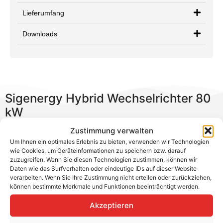
Lieferumfang
Downloads
Sigenergy Hybrid Wechselrichter 80
kW
Zustimmung verwalten
Mit Fokus auf Effizienz und Sicherheit liefert Sigenergy
Um Ihnen ein optimales Erlebnis zu bieten, verwenden wir Technologien
smarte Energiesysteme für Gewerbeprojekte. Die HYA-
wie Cookies, um Geräteinformationen zu speichern bzw. darauf
Serie bietet Hybrid-Wechselrichter ohne Backup, die
zuzugreifen. Wenn Sie diesen Technologien zustimmen, können wir
Daten wie das Surfverhalten oder eindeutige IDs auf dieser Website
jederzeit speicherbereit sind.
verarbeiten. Wenn Sie Ihre Zustimmung nicht erteilen oder zurückziehen,
können bestimmte Merkmale und Funktionen beeinträchtigt werden.
Der 80.0 kW HYA mit 6 MPP-Trackern und 88 kW
Lade-/Entladeleistung eignet sich für große Anlagen mit
Akzeptieren
anspruchsvoller Verschaltung.