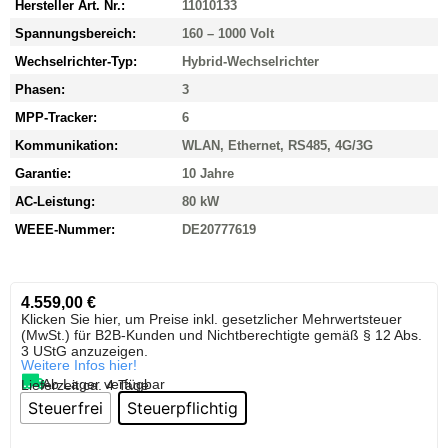
Hersteller Art. Nr.:
11010133
Spannungsbereich:
160 – 1000 Volt
Wechselrichter-Typ:
Hybrid-Wechselrichter
Phasen:
3
MPP-Tracker:
6
Kommunikation:
WLAN, Ethernet, RS485, 4G/3G
Garantie:
10 Jahre
AC-Leistung:
80 kW
WEEE-Nummer:
DE20777619
4.559,00
€
Klicken Sie hier, um Preise inkl. gesetzlicher Mehrwertsteuer
(MwSt.) für B2B-Kunden und Nichtberechtigte gemäß § 12 Abs.
3 UStG anzuzeigen.
Weitere Infos hier!
Ab Lager verfügbar
Lieferzeit:
ca. 4 Tage
Steuerfrei
Steuerpflichtig