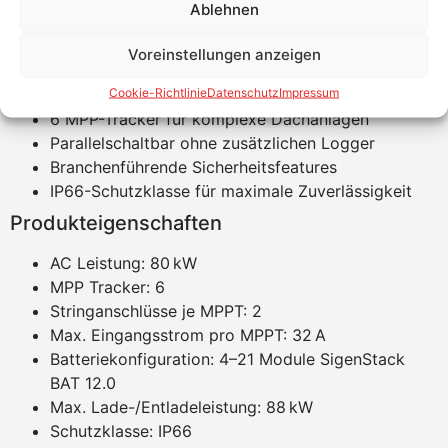
Ablehnen
Bitte Beachte: Kein Verkauf an gewerbliche
Wiederverkäufer.
Voreinstellungen anzeigen
Produktvorteile
Cookie-Richtlinie
Datenschutz
Impressum
6 MPP-Tracker für komplexe Dachanlagen
Parallelschaltbar ohne zusätzlichen Logger
Branchenführende Sicherheitsfeatures
IP66-Schutzklasse für maximale Zuverlässigkeit
Produkteigenschaften
AC Leistung: 80 kW
MPP Tracker: 6
Stringanschlüsse je MPPT: 2
Max. Eingangsstrom pro MPPT: 32 A
Batteriekonfiguration: 4–21 Module SigenStack
BAT 12.0
Max. Lade-/Entladeleistung: 88 kW
Schutzklasse: IP66