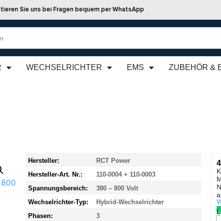
tieren Sie uns bei Fragen bequem per WhatsApp
R
WECHSELRICHTER
EMS
ZUBEHÖR & 
Hersteller:
RCT Power
4
K
Hersteller-Art. Nr.:
110-0004 + 110-0003
M
N
Spannungsbereich:
380 – 800 Volt
a
W
Wechselrichter-Typ:
Hybrid-Wechselrichter
L
Phasen:
3