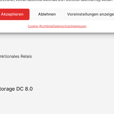
zum Anschluss verschiedener Zusatzgeräte
Akzeptieren
Ablehnen
Voreinstellungen anzeig
torage DC 10.0
Cookie-Richtlinie
Datenschutz
Impressum
nktionales Relais
torage DC 8.0