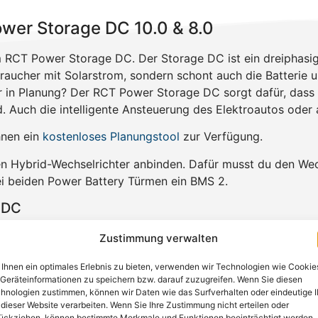
wer Storage DC 10.0 & 8.0
 RCT Power Storage DC. Der Storage DC ist ein dreiphasige
raucher mit Solarstrom, sondern schont auch die Batterie u
 in Planung? Der RCT Power Storage DC sorgt dafür, dass
 Auch die intelligente Ansteuerung des Elektroautos oder 
hnen ein
kostenloses Planungstool
zur Verfügung.
n Hybrid-Wechselrichter anbinden. Dafür musst du den Wech
ei beiden Power Battery Türmen ein BMS 2.
 DC
Zustimmung verwalten
Ihnen ein optimales Erlebnis zu bieten, verwenden wir Technologien wie Cookie
Geräteinformationen zu speichern bzw. darauf zuzugreifen. Wenn Sie diesen
hnologien zustimmen, können wir Daten wie das Surfverhalten oder eindeutige 
derlich
 dieser Website verarbeiten. Wenn Sie Ihre Zustimmung nicht erteilen oder
ückziehen, können bestimmte Merkmale und Funktionen beeinträchtigt werden.