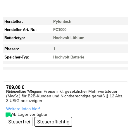
Hersteller:
Pylontech
Hersteller Art. Nr.:
FC1000
Batterietyp:
Hochvolt Lithium
Phasen:
1
Speicher-Typ:
Hochvolt Batterie
709,00
€
Klicken Sie hier, um Preise inkl. gesetzlicher Mehrwertsteuer
Lieferzeit:
ca. 7 Tage
(MwSt.) für B2B-Kunden und Nichtberechtigte gemäß § 12 Abs.
3 UStG anzuzeigen.
Weitere Infos hier!
Ab Lager verfügbar
Steuerfrei
Steuerpflichtig