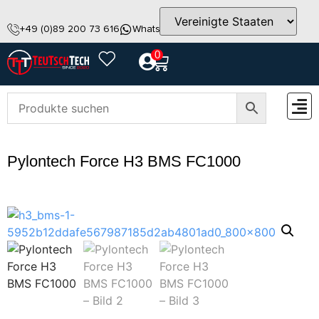
+49 (0)89 200 73 616
WhatsApp
info@teutschtech.com
0
ZUBEH
Pylontech Force H3 BMS FC1000