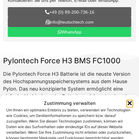
Kontaktieren Sie uns per Telefon, E-Mail oder WhatsApp:
+49 (0) 89-200-736-16
info@teutschtech.com
WhatsApp
Pylontech Force H3 BMS FC1000
Die Pylontech Force H3 Batterie ist die neuste Version
des Hochspannungsspeichersystems aus dem Hause
Pylon. Das neu konzipierte System ermöglicht eine
einfache Verbindung der Batteriemodule untereinander
Zustimmung verwalten
und spart wertvolle Zeit. Das Stapelsystem bietet
Um Ihnen ein optimales Erlebnis zu bieten, verwenden wir Technologien
flexible Konfigurationen von 204,8 V bis 716,8 V und
wie Cookies, um Geräteinformationen zu speichern bzw. darauf
Kapazitäten von 10,24 kWh bis 215,04 kWh. Dank der
zuzugreifen. Wenn Sie diesen Technologien zustimmen, können wir
breiten Kompatibilität mit namenhaften
Daten wie das Surfverhalten oder eindeutige IDs auf dieser Website
verarbeiten. Wenn Sie Ihre Zustimmung nicht erteilen oder zurückziehen,
Wechselrichterherstellern wie Kostal kann der Pylontech
können bestimmte Merkmale und Funktionen beeinträchtigt werden.