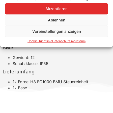
Speicher in diversen Kombinationen verbaut werden.
Akzeptieren
Produktvorteile
Ablehnen
Flexibles Modular-Design
10 Jahre Garantie
Voreinstellungen anzeigen
Breite Wechselrichter-Kompatibilität
Produkteigenschaften Pylontech Force H3
Cookie-Richtlinie
Datenschutz
Impressum
BMS
Gewicht: 12
Schutzklasse: IP55
Lieferumfang
1x Force-H3 FC1000 BMU Steuereinheit
1x Base