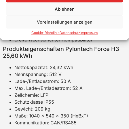
Produktvorteile Pylontech Force H3 25,60
kWh
Ablehnen
Flexibles Modular-Design
Voreinstellungen anzeigen
95% DOD
10 Jahre Garantie
Cookie-Richtlinie
Datenschutz
Impressum
Breite Wechselrichter-Kompatibilität
Produkteigenschaften Pylontech Force H3
25,60 kWh
Nettokapazität: 24,32 kWh
Nennspannung: 512 V
Lade-/Entladestrom: 50 A
Max. Lade-/Entladestrom: 52 A
Zellchemie: LFP
Schutzklasse IP55
Gewicht: 209 kg
Maße: 1040 x 540 x 350 (HxBxT)
Kommunikation: CAN/RS485