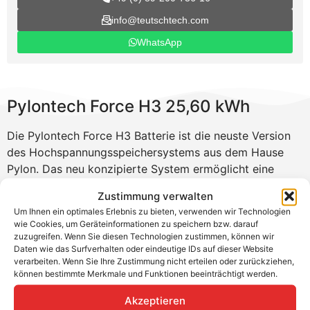
info@teutschtech.com
WhatsApp
Pylontech Force H3 25,60 kWh
Die Pylontech Force H3 Batterie ist die neuste Version
des Hochspannungsspeichersystems aus dem Hause
Pylon. Das neu konzipierte System ermöglicht eine
einfache Verbindung der Batteriemodule untereinander
Zustimmung verwalten
und spart wertvolle Zeit. Das Stapelsystem bietet
Um Ihnen ein optimales Erlebnis zu bieten, verwenden wir Technologien
flexible Konfigurationen von 204,8 V bis 716,8 V und
wie Cookies, um Geräteinformationen zu speichern bzw. darauf
Kapazitäten von 10,24 kWh bis 215,04 kWh. Dank der
zuzugreifen. Wenn Sie diesen Technologien zustimmen, können wir
Daten wie das Surfverhalten oder eindeutige IDs auf dieser Website
breiten Kompatibilität mit namenhaften
verarbeiten. Wenn Sie Ihre Zustimmung nicht erteilen oder zurückziehen,
Wechselrichterherstellern wie Kostal kann der Pylontech
können bestimmte Merkmale und Funktionen beeinträchtigt werden.
Speicher in diversen Kombinationen verbaut werden.
Akzeptieren