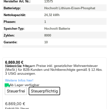
Hersteller Art. Nr.:
13575
Batterietyp:
Hochvolt Lithium-Eisen-Phosphat
Nettokapazität:
24,32 kWh
Phasen:
1
Speicher-Typ:
Hochvolt Batterie
Zyklen:
8000
Garantie:
10
6.869,00
€
Klicken Sie hier, um Preise inkl. gesetzlicher Mehrwertsteuer
Lieferzeit:
ca. 7 Tage
(MwSt.) für B2B-Kunden und Nichtberechtigte gemäß § 12 Abs.
3 UStG anzuzeigen.
Weitere Infos hier!
Ab Lager verfügbar
Steuerfrei
Steuerpflichtig
6.869,00
€
Enthält 0% Steuer