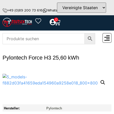
+49 (0)89 200 73 616
WhatsApp
info@teutschtech.com
0
ZUBEH
Pylontech Force H3 25,60 kWh
Hersteller:
Pylontech