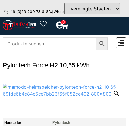
+49 (0)89 200 73 616
WhatsApp
info@teutschtech.com
0
ZUBEH
Pylontech Force H2 10,65 kWh
Hersteller:
Pylontech