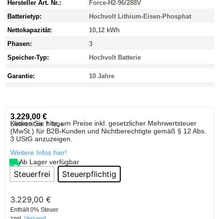
Hersteller Art. Nr.:
Force-H2-96/288V
Batterietyp:
Hochvolt Lithium-Eisen-Phosphat
Nettokapazität:
10,12 kWh
Phasen:
3
Speicher-Typ:
Hochvolt Batterie
Garantie:
10 Jahre
3.229,00
€
Klicken Sie hier, um Preise inkl. gesetzlicher Mehrwertsteuer
Lieferzeit:
ca. 7 Tage
(MwSt.) für B2B-Kunden und Nichtberechtigte gemäß § 12 Abs.
3 UStG anzuzeigen.
Weitere Infos hier!
Ab Lager verfügbar
Steuerfrei
Steuerpflichtig
3.229,00
€
Enthält 0% Steuer
zzgl.
Versand