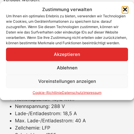
Zustimmung verwalten
Wie du an die aktuellste Firmware für den Speicher
Um Ihnen ein optimales Erlebnis zu bieten, verwenden wir Technologien
kommst, erfährst du in unserem Techtipp!
wie Cookies, um Geräteinformationen zu speichern bzw. darauf
zuzugreifen. Wenn Sie diesen Technologien zustimmen, können wir
Produktvorteile Pylontech Force H2 10,65
Daten wie das Surfverhalten oder eindeutige IDs auf dieser Website
kWh
verarbeiten. Wenn Sie Ihre Zustimmung nicht erteilen oder zurückziehen,
können bestimmte Merkmale und Funktionen beeinträchtigt werden.
Flexibles Modular-Design
Akzeptieren
95% DOD
10 Jahre Garantie
Ablehnen
Breite Wechselrichter-Kompatibilität
Produkteigenschaften Pylontech Force H2
Voreinstellungen anzeigen
10,65 kWh
Cookie-Richtlinie
Datenschutz
Impressum
Nettokapazität: 10,12 kWh
Nennspannung: 288 V
Lade-/Entladestrom: 18,5 A
Max. Lade-/Entladestrom: 40 A
Zellchemie: LFP