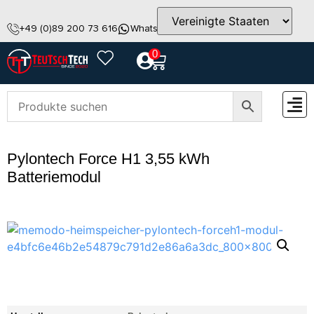
+49 (0)89 200 73 616
WhatsApp
info@teutschtech.com
0
ZUBEH
Pylontech Force H1 3,55 kWh
Batteriemodul