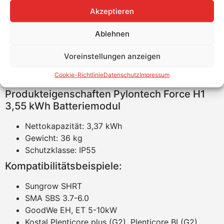
Produktvorteile Pylontech Force H1 3,55
Akzeptieren
kWh Batteriemodul
Ablehnen
Flexibles Modular-Design
95% DOD
Voreinstellungen anzeigen
10 Jahre Garantie
Cookie-Richtlinie
Datenschutz
Impressum
Breite Wechselrichter-Kompatibilität
Produkteigenschaften Pylontech Force H1
3,55 kWh Batteriemodul
Nettokapazität: 3,37 kWh
Gewicht: 36 kg
Schutzklasse: IP55
Kompatibilitätsbeispiele:
Sungrow SHRT
SMA SBS 3.7-6.0
GoodWe EH, ET 5-10kW
Kostal Plenticore plus (G2), Plenticore BI (G2)