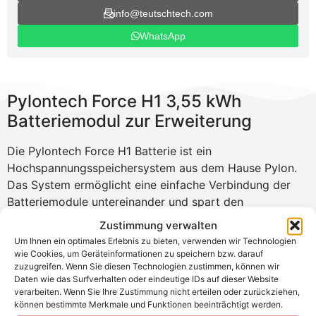
info@teutschtech.com
WhatsApp
Pylontech Force H1 3,55 kWh
Batteriemodul zur Erweiterung
Die Pylontech Force H1 Batterie ist ein
Hochspannungsspeichersystem aus dem Hause Pylon.
Das System ermöglicht eine einfache Verbindung der
Batteriemodule untereinander und spart den
Installateuren wertvolle Zeit. Das Stapelsystem bietet
Zustimmung verwalten
flexible Konfigurationen von 96 V bis 336 V und
Um Ihnen ein optimales Erlebnis zu bieten, verwenden wir Technologien
Kapazitäten von 7,1 kWh bis 149,2 kWh. Dank der
wie Cookies, um Geräteinformationen zu speichern bzw. darauf
zuzugreifen. Wenn Sie diesen Technologien zustimmen, können wir
breiten Kompatibilität mit namenhaften
Daten wie das Surfverhalten oder eindeutige IDs auf dieser Website
Wechselrichterherstellern wie Kostal kann der Pylontech
verarbeiten. Wenn Sie Ihre Zustimmung nicht erteilen oder zurückziehen,
Speicher in diversen Kombinationen verbaut werden.
können bestimmte Merkmale und Funktionen beeinträchtigt werden.