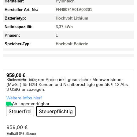
Hersteller:
Pylontech
Hersteller Art. Nr.:
FH48074A01V00201
Batterietyp:
Hochvolt Lithium
Nettokapazität:
3,37 kWh
Phasen:
1
Speicher-Typ:
Hochvolt Batterie
959,00
€
Klicken Sie hier, um Preise inkl. gesetzlicher Mehrwertsteuer
Lieferzeit:
ca. 7 Tage
(MwSt.) für B2B-Kunden und Nichtberechtigte gemäß § 12 Abs.
3 UStG anzuzeigen.
Weitere Infos hier!
Ab Lager verfügbar
Steuerfrei
Steuerpflichtig
959,00
€
Enthält 0% Steuer