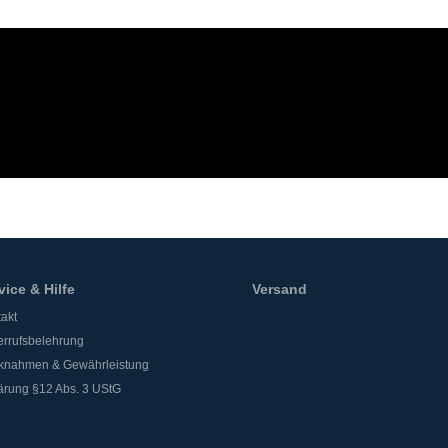
vice & Hilfe
Versand
akt
rrufsbelehrung
knahmen & Gewährleistung
ärung §12 Abs. 3 UStG