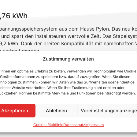
7,76 kWh
hspannungsspeichersystem aus dem Hause Pylon. Das neu ko
und spart den Installateuren wertvolle Zeit. Das Stapelsyst
9,2 kWh. Dank der breiten Kompatibilität mit namenhaften W
n verbaut werden.
Zustimmung verwalten
eicher kommst, erfährst du in unserem Techtipp!
Ihnen ein optimales Erlebnis zu bieten, verwenden wir Technologien wie Cookie
 17,76 kWh
Geräteinformationen zu speichern bzw. darauf zuzugreifen. Wenn Sie diesen
hnologien zustimmen, können wir Daten wie das Surfverhalten oder eindeutige 
 dieser Website verarbeiten. Wenn Sie Ihre Zustimmung nicht erteilen oder
ückziehen, können bestimmte Merkmale und Funktionen beeinträchtigt werden.
Akzeptieren
Ablehnen
Voreinstellungen anzeig
rce-H1 17,76 kWh
Cookie-Richtlinie
Datenschutz
Impressum