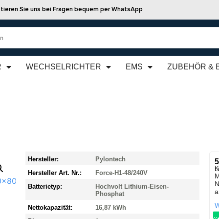
tieren Sie uns bei Fragen bequem per WhatsApp
R
WECHSELRICHTER
EMS
ZUBEHÖR & 
Hersteller:
Pylontech
5
K
L
Hersteller Art. Nr.:
Force-H1-48/240V
M
N
Batterietyp:
Hochvolt Lithium-Eisen-
a
Phosphat
W
Nettokapazität:
16,87 kWh