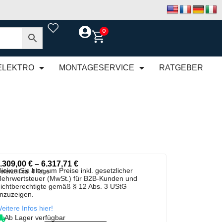
0
ELEKTRO
MONTAGESERVICE
RATGEBER
.309,00
€
–
6.317,71
€
licken Sie hier, um Preise inkl. gesetzlicher
ieferzeit:
ca. 4 Tage
ehrwertsteuer (MwSt.) für B2B-Kunden und
ichtberechtigte gemäß § 12 Abs. 3 UStG
nzuzeigen.
eitere Infos hier!
Ab Lager verfügbar