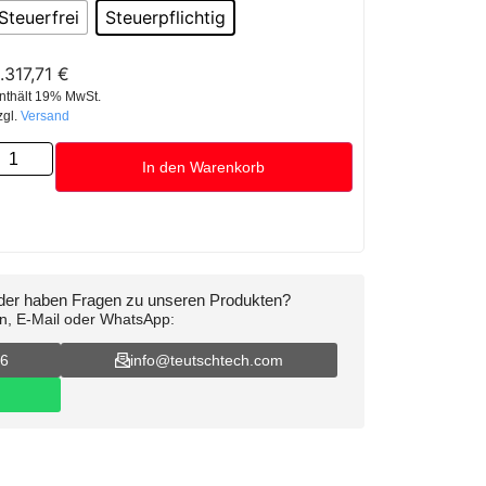
Steuerfrei
Steuerpflichtig
.317,71
€
nthält 19% MwSt.
zgl.
Versand
In den Warenkorb
oder haben Fragen zu unseren Produkten?
on, E-Mail oder WhatsApp:
16
info@teutschtech.com