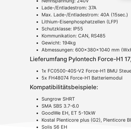
Nennspannung: 240V
Lade-/Entladestrom: 37A
Max. Lade-/Entladestrom: 40A (15sec.)
Lithium-Eisenphosphatzellen (LFP)
Schutzklasse: IP55
Kommunikation: CAN, RS485
Gewicht: 194kg
Abmessungen: 600x380x1040 mm (Wx
Lieferumfang Pylontech Force-H1 1
1x FC0500-40S-V2 Force-H1 BMU Steuer
5x FH48074 Force-H1 Batteriemodul
Kompatibilitätsbeispiele:
Sungrow SHRT
SMA SBS 3.7-6.0
GoodWe EH, ET 5-10kW
Kostal Plenticore plus (G2), Plenticore B
Solis S6 EH