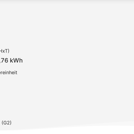
HxT)
7,76 kWh
einheit
I (G2)