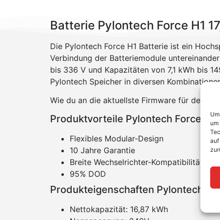
Batterie Pylontech Force H1 1
Die Pylontech Force H1 Batterie ist ein Hoc
Verbindung der Batteriemodule untereinander 
bis 336 V und Kapazitäten von 7,1 kWh bis 14
Pylontech Speicher in diversen Kombinatione
Wie du an die aktuellste Firmware für den Sp
Um 
Produktvorteile Pylontech Force-H1
um 
Tec
Flexibles Modular-Design
auf
10 Jahre Garantie
zur
Breite Wechselrichter-Kompatibilität
95% DOD
Produkteigenschaften Pylontech Fo
Nettokapazität: 16,87 kWh