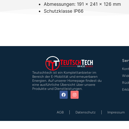
Abmessungen: 191 x 241 x 126 mm
Schutzklasse IP66
Ser
Kon
Teutschtech ist ein Komplettanbieter im
Wid
Bereich der E-Mobilität und erneuerbaren
Energien. Auf unserer Homepage findest du
Rüc
eine ausführliche Übersicht über unsere
Produkte und Dienstleistungen.
Erkl
AGB
Datenschutz
Impressum