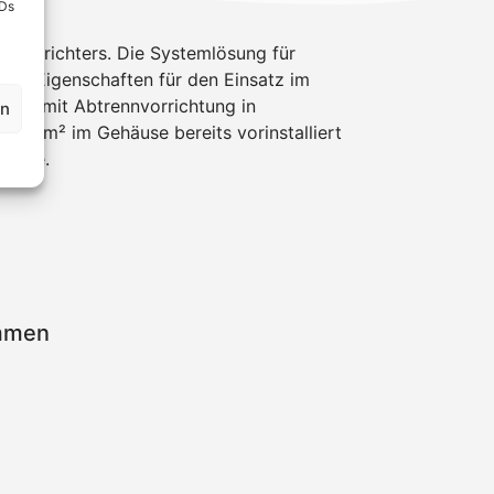
IDs
hselrichters. Die Systemlösung für
ten Eigenschaften für den Einsatz im
eiter mit Abtrennvorrichtung in
en
 6 mm² im Gehäuse bereits vorinstalliert
häuse.
emmen