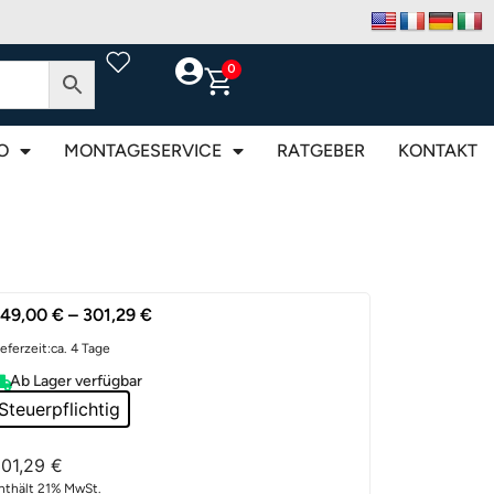
0
O
MONTAGESERVICE
RATGEBER
KONTAKT
249,00
€
–
301,29
€
ieferzeit:
ca. 4 Tage
Ab Lager verfügbar
Steuerpflichtig
01,29
€
nthält 21% MwSt.