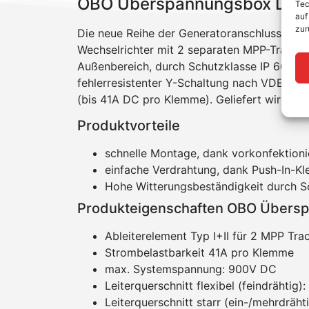
OBO Überspannungsbox DC Typ
Tec
auf
zur
Die neue Reihe der Generatoranschlusskäst
Wechselrichter mit 2 separaten MPP-Tracker
Außenbereich, durch Schutzklasse IP 66 und 
fehlerresistenter Y-Schaltung nach VDE 010
(bis 41A DC pro Klemme). Geliefert wird si
Produktvorteile
schnelle Montage, dank vorkonfektion
einfache Verdrahtung, dank Push-In-K
Hohe Witterungsbeständigkeit durch S
Produkteigenschaften OBO Überspa
Ableiterelement Typ I+II für 2 MPP Tra
Strombelastbarkeit 41A pro Klemme
max. Systemspannung: 900V DC
Leiterquerschnitt flexibel (feindrähtig
Leiterquerschnitt starr (ein-/mehrdräh