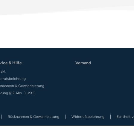
vice & Hilfe
Versand
takt
errufsbelehrung
knahmen & Gewährleistung
ärung §12 Abs. 3 UStG
Rücknahmen & Gewährleistung
Widerrufsbelehrung
Echtheit 