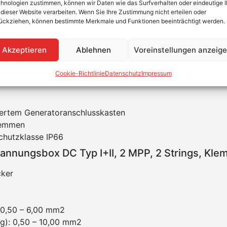
 I+II, 2 MPP, 2 Strings, Klemmen
hnologien zustimmen, können wir Daten wie das Surfverhalten oder eindeutige 
 dieser Website verarbeiten. Wenn Sie Ihre Zustimmung nicht erteilen oder
ückziehen, können bestimmte Merkmale und Funktionen beeinträchtigt werden.
en von OBO bietet einen hervorragenden DC-Schutz des Wec
n bis 900 V DC Spannung besticht durch ihre ausgezeichne
Stoßfestigkeit IK 08. Sie hat einen steckbaren Varistor-Abl
Akzeptieren
Ablehnen
Voreinstellungen anzeig
0-712 vorzuweisen. Pro Schutzgerät sind 5 Klemmstellen bis
e komplett vormontiert im UV-beständigen Polycarbonat Ge
Cookie-Richtlinie
Datenschutz
Impressum
iertem Generatoranschlusskasten
lemmen
chutzklasse IP66
nnungsbox DC Typ I+II, 2 MPP, 2 Strings, Kl
cker
): 0,50 – 6,00 mm2
tig): 0,50 – 10,00 mm2