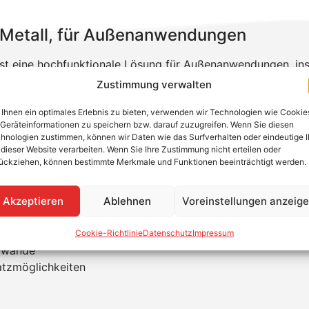
 Metall, für Außenanwendungen
st eine hochfunktionale Lösung für Außenanwendungen, in
 Kanal eine zuverlässige Brandabschottung dank des intume
Zustimmung verwalten
dert er effektiv die Brandweiterleitung und schützt vor Kab
 und ermöglicht die Überwindung von Hindernissen im Auße
Ihnen ein optimales Erlebnis zu bieten, verwenden wir Technologien wie Cookie
Geräteinformationen zu speichern bzw. darauf zuzugreifen. Wenn Sie diesen
den Einsatz über Brandwände.
hnologien zustimmen, können wir Daten wie das Surfverhalten oder eindeutige 
 dieser Website verarbeiten. Wenn Sie Ihre Zustimmung nicht erteilen oder
ückziehen, können bestimmte Merkmale und Funktionen beeinträchtigt werden.
u 90 Minuten)
ten Außeneinsatz
Akzeptieren
Ablehnen
Voreinstellungen anzeig
elbränden
Cookie-Richtlinie
Datenschutz
Impressum
ndwände
satzmöglichkeiten