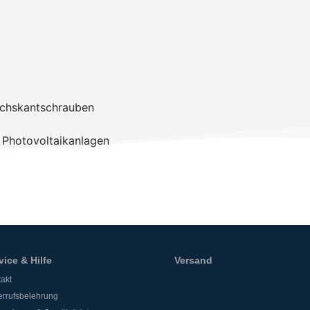
echskantschrauben
 Photovoltaikanlagen
vice & Hilfe
Versand
akt
rrufsbelehrung