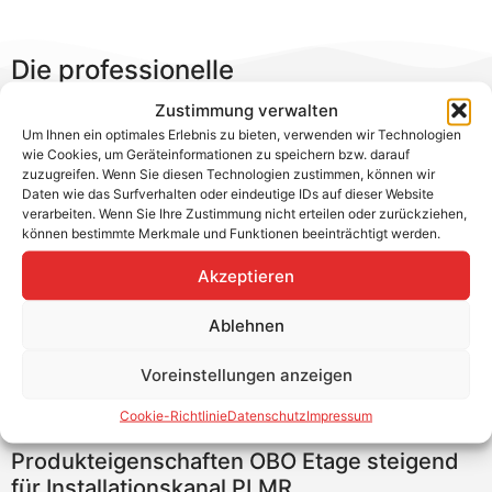
Die professionelle
Brandschutzlösung für PV-Kabel –
Zustimmung verwalten
Brandschutz Installationskanal von
Um Ihnen ein optimales Erlebnis zu bieten, verwenden wir Technologien
wie Cookies, um Geräteinformationen zu speichern bzw. darauf
OBO Bettermann
zuzugreifen. Wenn Sie diesen Technologien zustimmen, können wir
Daten wie das Surfverhalten oder eindeutige IDs auf dieser Website
Die Installationskanäle von OBO Bettermann
verarbeiten. Wenn Sie Ihre Zustimmung nicht erteilen oder zurückziehen,
ermöglichen es, PV-Leitungen im Außenbereich zu
können bestimmte Merkmale und Funktionen beeinträchtigt werden.
verlegen und eine Brandweiterleitung zu verhindern. Die
Akzeptieren
Kanäle sind witterungsbeständig.
Ablehnen
Produktvorteile
Unkomplizierte Montage
Voreinstellungen anzeigen
Witterungsbeständig
Cookie-Richtlinie
Datenschutz
Impressum
Feuerwiderstand bis 90 Minuten
Produkteigenschaften OBO Etage steigend
für Installationskanal PLMR