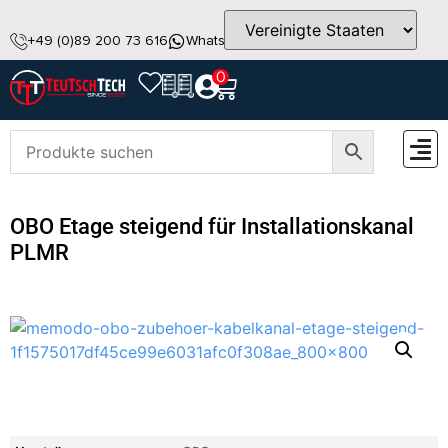
+49 (0)89 200 73 616
WhatsApp
info@teutschtech.com
0
ZUBEH
OBO Etage steigend für Installationskanal
PLMR