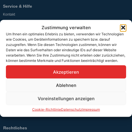
Service & Hilfe
Kontakt
Widerrufsbelehrung
Zustimmung verwalten
Um Ihnen ein optimales Erlebnis zu bieten, verwenden wir Technologien
Rücknahmen & Gewährleistung
wie Cookies, um Geräteinformationen zu speichern bzw. darauf
zuzugreifen. Wenn Sie diesen Technologien zustimmen, können wir
Erklärung §12 Abs. 3 UStG
Daten wie das Surfverhalten oder eindeutige IDs auf dieser Website
verarbeiten. Wenn Sie Ihre Zustimmung nicht erteilen oder zurückziehen,
Versand
können bestimmte Merkmale und Funktionen beeinträchtigt werden.
Akzeptieren
Sicher bezahlen
Ablehnen
Voreinstellungen anzeigen
Unser Versandpartner
Cookie-Richtlinie
Datenschutz
Impressum
Rechtliches