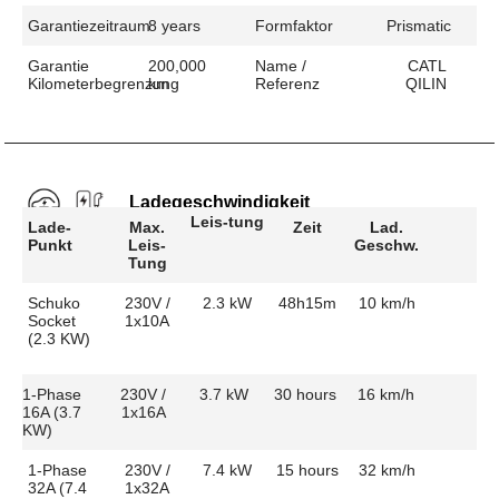
Garantiezeitraum
8 years
Formfaktor
Prismatic
Garantie
200,000
Name /
CATL
Kilometerbegrenzung
km
Referenz
QILIN
Ladegeschwindigkeit
Leis-tung
Lade-
Max.
Zeit
Lad.
Punkt
Leis-
Geschw.
Tung
Schuko
230V /
2.3 kW
48h15m
10 km/h
Socket
1x10A
(2.3 KW)
1-Phase
230V /
3.7 kW
30 hours
16 km/h
16A (3.7
1x16A
KW)
1-Phase
230V /
7.4 kW
15 hours
32 km/h
32A (7.4
1x32A