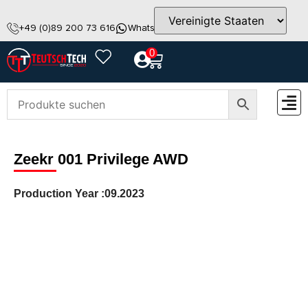
+49 (0)89 200 73 616
WhatsApp
info@teutschtech.com
0
ZUBEH
Zeekr 001 Privilege AWD
Production Year :
09.2023