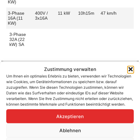
KW)
3-Phase
400V /
11 kW
10h15m
47 km/h
16A (11
3x16A
KW)
3-Phase
32A (22
kW) SA
Zustimmung verwalten
Um Ihnen ein optimales Erlebnis zu bieten, verwenden wir Technologien
Aufladen zu Hause / am Fahrtziel
wie Cookies, um Geräteinformationen zu speichern bzw. darauf
Ladeanschluss
Type 2
Ladezeit (0-
5h15m
zuzugreifen. Wenn Sie diesen Technologien zustimmen, können wir
>490 Km)
Daten wie das Surfverhalten oder eindeutige IDs auf dieser Website
Platzierung
Left Side
verarbeiten. Wenn Sie Ihre Zustimmung nicht erteilen oder zurückziehen,
– Rear
Ladegeschwindigkeit
95 km/h
können bestimmte Merkmale und Funktionen beeinträchtigt werden.
Ladeleistung
22 kW AC
Akzeptieren
Ablehnen