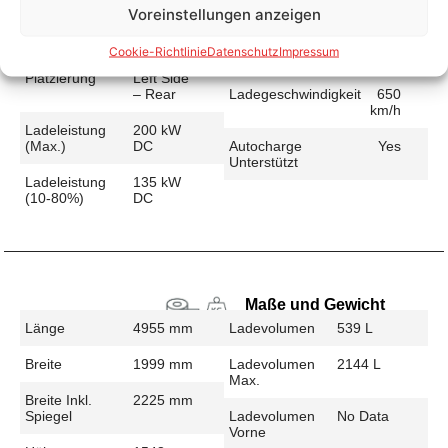
Voreinstellungen anzeigen
Schnellladen
Ladeanschluss
CCS
Ladezeit (49-
31 min
Cookie-Richtlinie
Datenschutz
Impressum
>392 Km)
Platzierung
Left Side
– Rear
Ladegeschwindigkeit
650
km/h
Ladeleistung
200 kW
(max.)
DC
Autocharge
Yes
Unterstützt
Ladeleistung
135 kW
(10-80%)
DC
Maße und Gewicht
Länge
4955 mm
Ladevolumen
539 L
Breite
1999 mm
Ladevolumen
2144 L
Max.
Breite Inkl.
2225 mm
Spiegel
Ladevolumen
No Data
Vorne