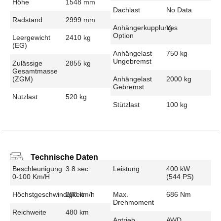
Höhe
1548 mm
Dachlast
No Data
Radstand
2999 mm
Anhängerkupplung
Yes
Option
Leergewicht
2410 kg
(EG)
Anhängelast
750 kg
Ungebremst
Zulässige
2855 kg
Gesamtmasse
(zGM)
Anhängelast
2000 kg
Gebremst
Nutzlast
520 kg
Stützlast
100 kg
Technische Daten
Beschleunigung
3.8 sec
Leistung
400 kW
0-100 Km/h
(544 PS)
Höchstgeschwindigkeit
200 km/h
Max.
686 Nm
Drehmoment
Reichweite
480 km
Antrieb
AWD