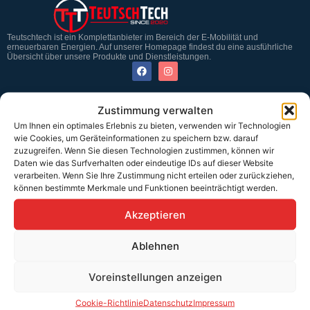
Teutschtech ist ein Komplettanbieter im Bereich der E-Mobilität und
erneuerbaren Energien. Auf unserer Homepage findest du eine ausführliche
Übersicht über unsere Produkte und Dienstleistungen.
Service & Hilfe
Zustimmung verwalten
Um Ihnen ein optimales Erlebnis zu bieten, verwenden wir Technologien
Kontakt
wie Cookies, um Geräteinformationen zu speichern bzw. darauf
Widerrufsbelehrung
zuzugreifen. Wenn Sie diesen Technologien zustimmen, können wir
Daten wie das Surfverhalten oder eindeutige IDs auf dieser Website
Rücknahmen & Gewährleistung
verarbeiten. Wenn Sie Ihre Zustimmung nicht erteilen oder zurückziehen,
können bestimmte Merkmale und Funktionen beeinträchtigt werden.
Erklärung §12 Abs. 3 UStG
Akzeptieren
Versand
Ablehnen
Sicher bezahlen
Voreinstellungen anzeigen
Cookie-Richtlinie
Datenschutz
Impressum