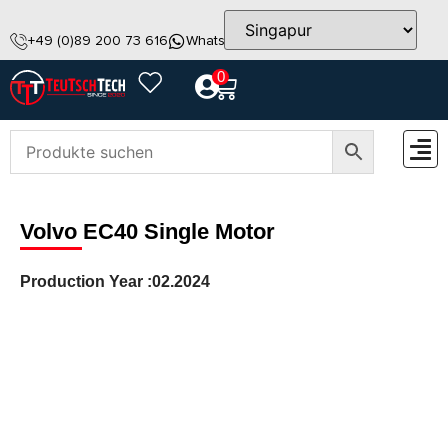
+49 (0)89 200 73 616
WhatsApp
info@teutschtech.com
0
ZUBEH
Volvo EC40 Single Motor
Production Year :
02.2024