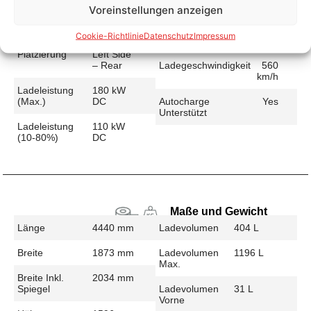
Voreinstellungen anzeigen
Schnellladen
Ladeanschluss
CCS
Ladezeit (49-
27 min
Cookie-Richtlinie
Datenschutz
Impressum
>392 Km)
Platzierung
Left Side
– Rear
Ladegeschwindigkeit
560
km/h
Ladeleistung
180 kW
(max.)
DC
Autocharge
Yes
Unterstützt
Ladeleistung
110 kW
(10-80%)
DC
Maße und Gewicht
Länge
4440 mm
Ladevolumen
404 L
Breite
1873 mm
Ladevolumen
1196 L
Max.
Breite Inkl.
2034 mm
Spiegel
Ladevolumen
31 L
Vorne