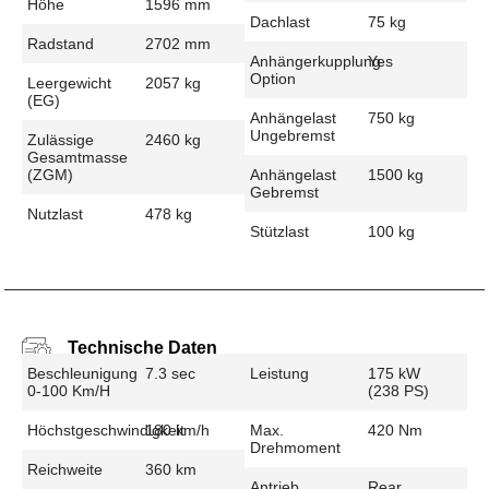
Höhe
1596 mm
Dachlast
75 kg
Radstand
2702 mm
Anhängerkupplung
Yes
Option
Leergewicht
2057 kg
(EG)
Anhängelast
750 kg
Ungebremst
Zulässige
2460 kg
Gesamtmasse
(zGM)
Anhängelast
1500 kg
Gebremst
Nutzlast
478 kg
Stützlast
100 kg
Technische Daten
Beschleunigung
7.3 sec
Leistung
175 kW
0-100 Km/h
(238 PS)
Höchstgeschwindigkeit
180 km/h
Max.
420 Nm
Drehmoment
Reichweite
360 km
Antrieb
Rear