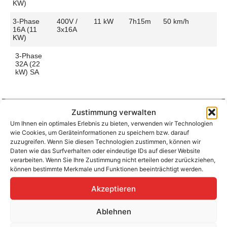
KW)
3-Phase
400V /
11 kW
7h15m
50 km/h
16A (11
3x16A
KW)
3-Phase
32A (22
kW) SA
Zustimmung verwalten
Um Ihnen ein optimales Erlebnis zu bieten, verwenden wir Technologien
Aufladen zu Hause / am Fahrtziel
wie Cookies, um Geräteinformationen zu speichern bzw. darauf
Ladeanschluss
Type 2
Ladezeit (0-
7h15m
zuzugreifen. Wenn Sie diesen Technologien zustimmen, können wir
>490 Km)
Daten wie das Surfverhalten oder eindeutige IDs auf dieser Website
Platzierung
Left Side
verarbeiten. Wenn Sie Ihre Zustimmung nicht erteilen oder zurückziehen,
– Rear
Ladegeschwindigkeit
50 km/h
können bestimmte Merkmale und Funktionen beeinträchtigt werden.
Ladeleistung
11 kW AC
Akzeptieren
Ablehnen