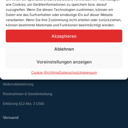
wie Cookies, um Geräteinformationen zu speichern bzw. darauf
zuzugreifen. Wenn Sie diesen Technologien zustimmen, können wir
Daten wie das Surfverhalten oder eindeutige IDs auf dieser Website
verarbeiten. Wenn Sie Ihre Zustimmung nicht erteilen oder zurückziehen,
können bestimmte Merkmale und Funktionen beeinträchtigt werden.
Akzeptieren
Teutschtech ist ein Komplettanbieter im Bereich der E-Mobilität und
erneuerbaren Energien. Auf unserer Homepage findest du eine ausführliche
Übersicht über unsere Produkte und Dienstleistungen.
Ablehnen
Voreinstellungen anzeigen
Service & Hilfe
Cookie-Richtlinie
Datenschutz
Impressum
Kontakt
Widerrufsbelehrung
Rücknahmen & Gewährleistung
Erklärung §12 Abs. 3 UStG
Versand