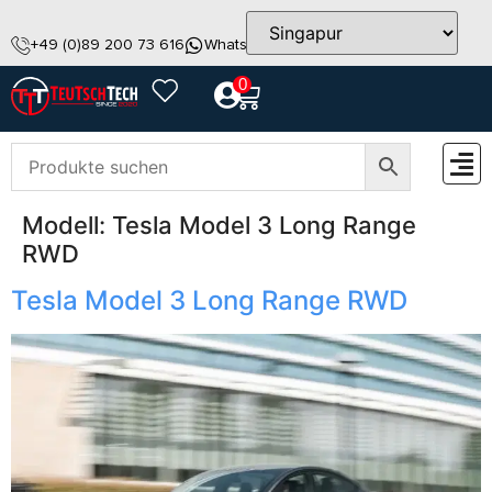
+49 (0)89 200 73 616
WhatsApp
info@teutschtech.com
0
Modell:
Tesla Model 3 Long Range
ZUBEH
RWD
Tesla Model 3 Long Range RWD