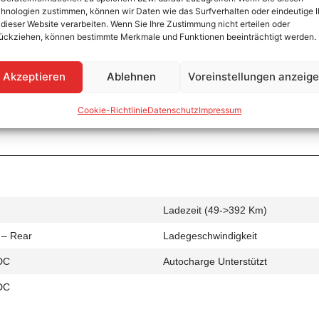
hnologien zustimmen, können wir Daten wie das Surfverhalten oder eindeutige 
 dieser Website verarbeiten. Wenn Sie Ihre Zustimmung nicht erteilen oder
ückziehen, können bestimmte Merkmale und Funktionen beeinträchtigt werden.
Ladezeit (0->490 Km)
Akzeptieren
Ablehnen
Voreinstellungen anzeig
 – Rear
Ladegeschwindigkeit
Cookie-Richtlinie
Datenschutz
Impressum
C
Ladezeit (49->392 Km)
 – Rear
Ladegeschwindigkeit
DC
Autocharge Unterstützt
DC