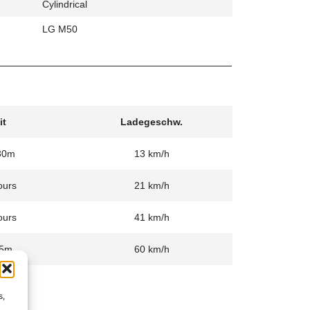
Cylindrical
LG M50
it
Ladegeschw.
30m
13 km/h
ours
21 km/h
ours
41 km/h
5m
60 km/h
s,