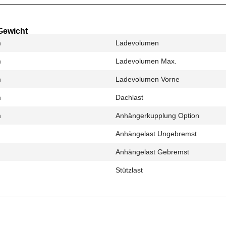
Gewicht
m
Ladevolumen
m
Ladevolumen Max.
m
Ladevolumen Vorne
m
Dachlast
m
Anhängerkupplung Option
Anhängelast Ungebremst
Anhängelast Gebremst
Stützlast