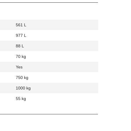
561 L
977 L
88 L
70 kg
Yes
750 kg
1000 kg
55 kg