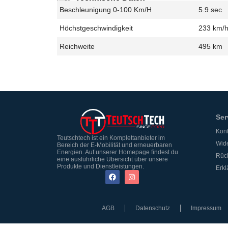
Beschleunigung 0-100 Km/h
5.9 sec
Höchstgeschwindigkeit
233 km/
Reichweite
495 km
Ser
Kont
Teutschtech ist ein Komplettanbieter im
Wide
Bereich der E-Mobilität und erneuerbaren
Energien. Auf unserer Homepage findest du
Rüc
eine ausführliche Übersicht über unsere
Produkte und Dienstleistungen.
Erkl
AGB
Datenschutz
Impressum