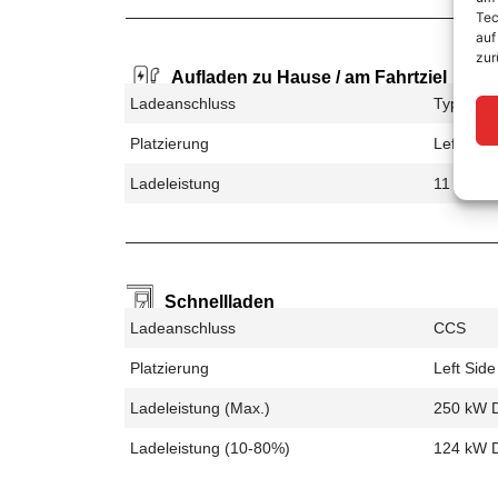
Tec
auf
zur
Aufladen zu Hause / am Fahrtziel
Ladeanschluss
Type 2
Platzierung
Left Side
Ladeleistung
11 kW A
Schnellladen
Ladeanschluss
CCS
Platzierung
Left Side
Ladeleistung (max.)
250 kW 
Ladeleistung (10-80%)
124 kW 