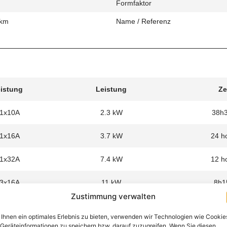
Formfaktor
 km
Name / Referenz
eistung
Leistung
Ze
 1x10A
2.3 kW
38h
 1x16A
3.7 kW
24 h
 1x32A
7.4 kW
12 h
 3x16A
11 kW
8h1
Zustimmung verwalten
Ihnen ein optimales Erlebnis zu bieten, verwenden wir Technologien wie Cookie
Geräteinformationen zu speichern bzw. darauf zuzugreifen. Wenn Sie diesen