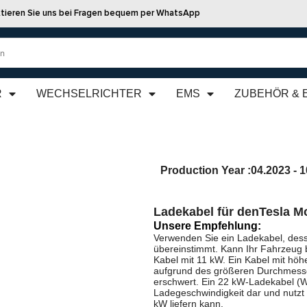
tieren Sie uns bei Fragen bequem per WhatsApp
R
WECHSELRICHTER
EMS
ZUBEHÖR & 
Production Year :
04.2023 - 
Ladekabel für den
Tesla M
Unsere Empfehlung:
Verwenden Sie ein Ladekabel, dess
übereinstimmt. Kann Ihr Fahrzeug 
Kabel mit 11 kW. Ein Kabel mit höhe
aufgrund des größeren Durchmesse
erschwert. Ein 22 kW-Ladekabel (We
Ladegeschwindigkeit dar und nutzt
kW liefern kann.