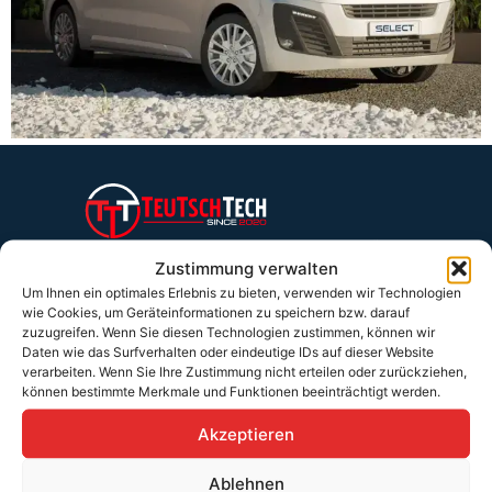
Teutschtech ist ein Komplettanbieter im Bereich der E-Mobilität und
erneuerbaren Energien. Auf unserer Homepage findest du eine ausführliche
Zustimmung verwalten
Übersicht über unsere Produkte und Dienstleistungen.
Um Ihnen ein optimales Erlebnis zu bieten, verwenden wir Technologien
wie Cookies, um Geräteinformationen zu speichern bzw. darauf
zuzugreifen. Wenn Sie diesen Technologien zustimmen, können wir
Daten wie das Surfverhalten oder eindeutige IDs auf dieser Website
Service & Hilfe
verarbeiten. Wenn Sie Ihre Zustimmung nicht erteilen oder zurückziehen,
Kontakt
können bestimmte Merkmale und Funktionen beeinträchtigt werden.
Widerrufsbelehrung
Akzeptieren
Rücknahmen & Gewährleistung
Ablehnen