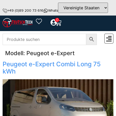
+49 (0)89 200 73 616
WhatsApp
info@teutschtech.com
0
Modell:
Peugeot e-Expert
ZUBEH
Peugeot e-Expert Combi Long 75
kWh