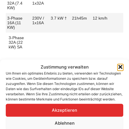
32A (7.4
1x32A
KW)
3-Phase
230V /
3.7 kW †
21h45m
12 km/h
16A (11
1x16A
KW)
3-Phase
32A (22
kW) SA
Zustimmung verwalten
Um Ihnen ein optimales Erlebnis zu bieten, verwenden wir Technologien
Aufladen zu Hause / am Fahrtziel
wie Cookies, um Geräteinformationen zu speichern bzw. darauf
zuzugreifen. Wenn Sie diesen Technologien zustimmen, können wir
Ladeanschluss
Type 2
Ladezeit (0-
11
Daten wie das Surfverhalten oder eindeutige IDs auf dieser Website
>490 Km)
hours
verarbeiten. Wenn Sie Ihre Zustimmung nicht erteilen oder zurückziehen,
Platzierung
Left Side
können bestimmte Merkmale und Funktionen beeinträchtigt werden.
– Front
Ladegeschwindigkeit
24 km/h
Akzeptieren
Ladeleistung
7.4 kW AC
Ablehnen