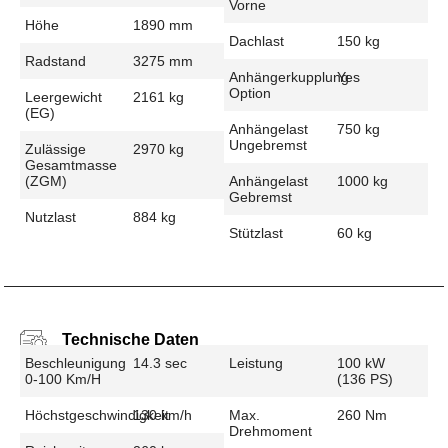
Vorne
Höhe
1890 mm
Dachlast
150 kg
Radstand
3275 mm
Anhängerkupplung
Yes
Option
Leergewicht
2161 kg
(EG)
Anhängelast
750 kg
Ungebremst
Zulässige
2970 kg
Gesamtmasse
(zGM)
Anhängelast
1000 kg
Gebremst
Nutzlast
884 kg
Stützlast
60 kg
Technische Daten
Beschleunigung
14.3 sec
Leistung
100 kW
0-100 Km/h
(136 PS)
Höchstgeschwindigkeit
130 km/h
Max.
260 Nm
Drehmoment