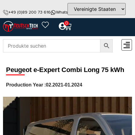
+49 (0)89 200 73 616
WhatsApp
info@teutschtech.com
0
ZUBEH
Peugeot e-Expert Combi Long 75 kWh
Production Year :
02.2021-01.2024