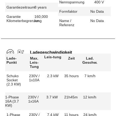
Nennspannung
400 V
Garantiezeitraum
8 years
Formfaktor
No Data
Garantie
160,000
Kilometerbegrenzung
km
Name /
No Data
Referenz
Ladegeschwindigkeit
Leis-tung
Lade-
Max.
Zeit
Lad.
Punkt
Leis-
Geschw.
Tung
Schuko
230V /
2.3 kW
35 hours
7 km/h
Socket
1x10A
(2.3 KW)
1-Phase
230V /
3.7 kW
21h45m
12 km/h
16A (3.7
1x16A
KW)
1-Phase
230V /
7.4 kW
11 hours
24 km/h