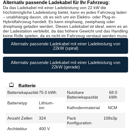
Alternativ passende Ladekabel für Ihr Fahrzeug:
Da das Ladekabel mit einer Ladeleistung von 22 kW die
höchstmögliche Ladeleistung bietet, kann es jedes Fahrzeug laden
– unabhängig davon, ob es sich um ein Elektro- oder Plug-in-
Hybridfahrzeug handelt. Es kann einphasig, zweiphasig oder
dreiphasig geladen werden. Dieses Ladekabel ist ideal, wenn es an
der Ladestation verbleibt, da das höhere Gewicht und das Handling
keine Rolle spielen, da es nicht im Fahrzeug verstaut werden muss.
Alternativ passende Ladekabel mit einer Ladeleistung von
22kW (spiral)
Alternativ passende Ladekabel mit einer Ladeleistung von
22kW (gerade)
Batterie
Batteriekapazität
75.0 kWh
Nutzbare
68.0
Batteriekapazität
kWh
Batterietyp
Lithium-
ion
Kathodenmaterial
NCM
Anzahl Zellen
324
Pack
108s3p
Konfiguration
Architektur
400 V