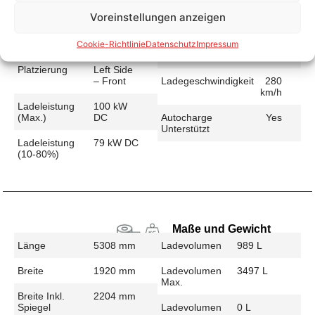
Voreinstellungen anzeigen
Schnellladen
Cookie-Richtlinie
Datenschutz
Impressum
Ladeanschluss
CCS
Ladezeit (49-
38 min
>392 Km)
Platzierung
Left Side
– Front
Ladegeschwindigkeit
280
km/h
Ladeleistung
100 kW
(max.)
DC
Autocharge
Yes
Unterstützt
Ladeleistung
79 kW DC
(10-80%)
Maße und Gewicht
Länge
5308 mm
Ladevolumen
989 L
Breite
1920 mm
Ladevolumen
3497 L
Max.
Breite Inkl.
2204 mm
Spiegel
Ladevolumen
0 L