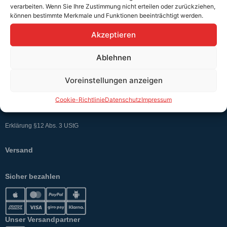
verarbeiten. Wenn Sie Ihre Zustimmung nicht erteilen oder zurückziehen,
Teutschtech ist ein Komplettanbieter im Bereich der E-Mobilität und
können bestimmte Merkmale und Funktionen beeinträchtigt werden.
erneuerbaren Energien. Auf unserer Homepage findest du eine ausführliche
Übersicht über unsere Produkte und Dienstleistungen.
Akzeptieren
Ablehnen
Service & Hilfe
Kontakt
Voreinstellungen anzeigen
Widerrufsbelehrung
Cookie-Richtlinie
Datenschutz
Impressum
Rücknahmen & Gewährleistung
Erklärung §12 Abs. 3 UStG
Versand
Sicher bezahlen
Unser Versandpartner