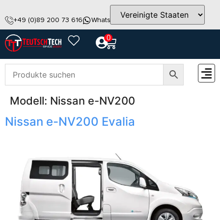
+49 (0)89 200 73 616
WhatsApp
info@teutschtech.com
0
Modell:
Nissan e-NV200
ZUBEH
Nissan e-NV200 Evalia