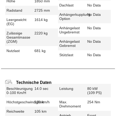
Höhe
1850 mm
Dachlast
No Data
Radstand
2725 mm
Anhängerkupplung
No Data
Option
Leergewicht
1614 kg
(EG)
Anhängelast
No Data
Ungebremst
Zulässige
2220 kg
Gesamtmasse
(zGM)
Anhängelast
No Data
Gebremst
Nutzlast
681 kg
Stützlast
No Data
Technische Daten
Beschleunigung
14.0 sec
Leistung
80 kW
0-100 Km/h
(109 PS)
Höchstgeschwindigkeit
123 km/h
Max.
254 Nm
Drehmoment
Reichweite
105 km
Antrieb
Front