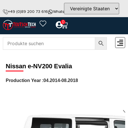
+49 (0)89 200 73 616
WhatsApp
info@teutschtech.com
0
ZUBEH
Nissan e-NV200 Evalia
Production Year :
04.2014-08.2018