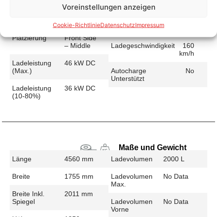
Voreinstellungen anzeigen
Schnellladen
Ladeanschluss
CHAdeMO
Ladezeit (49-
27 min
Cookie-Richtlinie
Datenschutz
Impressum
>392 Km)
Platzierung
Front Side
– Middle
Ladegeschwindigkeit
160
km/h
Ladeleistung
46 kW DC
(max.)
Autocharge
No
Unterstützt
Ladeleistung
36 kW DC
(10-80%)
Maße und Gewicht
Länge
4560 mm
Ladevolumen
2000 L
Breite
1755 mm
Ladevolumen
No Data
Max.
Breite Inkl.
2011 mm
Spiegel
Ladevolumen
No Data
Vorne