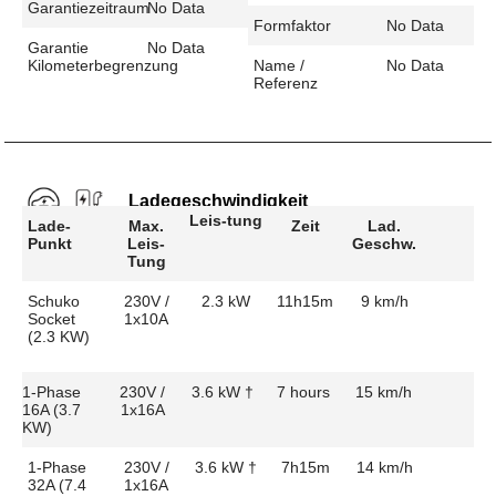
Garantiezeitraum
No Data
Formfaktor
No Data
Garantie
No Data
Kilometerbegrenzung
Name /
No Data
Referenz
Ladegeschwindigkeit
Leis-tung
Lade-
Max.
Zeit
Lad.
Punkt
Leis-
Geschw.
Tung
Schuko
230V /
2.3 kW
11h15m
9 km/h
Socket
1x10A
(2.3 KW)
1-Phase
230V /
3.6 kW †
7 hours
15 km/h
16A (3.7
1x16A
KW)
1-Phase
230V /
3.6 kW †
7h15m
14 km/h
32A (7.4
1x16A