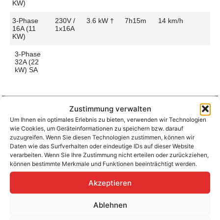
KW)
3-Phase
230V /
3.6 kW †
7h15m
14 km/h
16A (11
1x16A
KW)
3-Phase
32A (22
kW) SA
Zustimmung verwalten
Um Ihnen ein optimales Erlebnis zu bieten, verwenden wir Technologien
Aufladen zu Hause / am Fahrtziel
wie Cookies, um Geräteinformationen zu speichern bzw. darauf
Ladeanschluss
Type 1
Ladezeit (0-
7h15m
zuzugreifen. Wenn Sie diesen Technologien zustimmen, können wir
>490 Km)
Daten wie das Surfverhalten oder eindeutige IDs auf dieser Website
Platzierung
Front Side
verarbeiten. Wenn Sie Ihre Zustimmung nicht erteilen oder zurückziehen,
– Middle
Ladegeschwindigkeit
15 km/h
können bestimmte Merkmale und Funktionen beeinträchtigt werden.
Ladeleistung
3.6 kW AC
Akzeptieren
Ablehnen