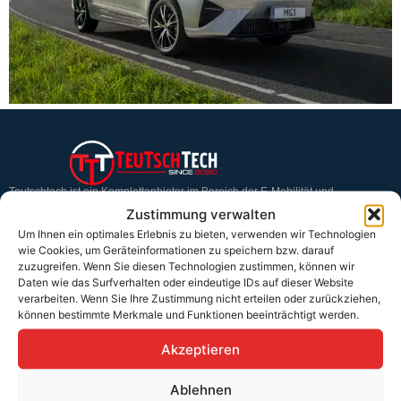
Teutschtech ist ein Komplettanbieter im Bereich der E-Mobilität und
erneuerbaren Energien. Auf unserer Homepage findest du eine ausführliche
Zustimmung verwalten
Übersicht über unsere Produkte und Dienstleistungen.
Um Ihnen ein optimales Erlebnis zu bieten, verwenden wir Technologien
wie Cookies, um Geräteinformationen zu speichern bzw. darauf
zuzugreifen. Wenn Sie diesen Technologien zustimmen, können wir
Service & Hilfe
Daten wie das Surfverhalten oder eindeutige IDs auf dieser Website
verarbeiten. Wenn Sie Ihre Zustimmung nicht erteilen oder zurückziehen,
Kontakt
können bestimmte Merkmale und Funktionen beeinträchtigt werden.
Widerrufsbelehrung
Akzeptieren
Rücknahmen & Gewährleistung
Ablehnen
Erklärung §12 Abs. 3 UStG