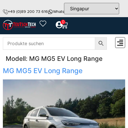
+49 (0)89 200 73 616
WhatsApp
info@teutschtech.com
0
Modell:
MG MG5 EV Long Range
ZUBEH
MG MG5 EV Long Range