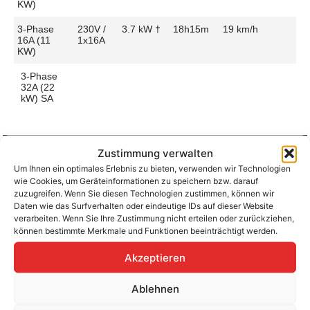
KW)
3-Phase
230V /
3.7 kW †
18h15m
19 km/h
16A (11
1x16A
KW)
3-Phase
32A (22
kW) SA
Zustimmung verwalten
Um Ihnen ein optimales Erlebnis zu bieten, verwenden wir Technologien
Aufladen zu Hause / am Fahrtziel
wie Cookies, um Geräteinformationen zu speichern bzw. darauf
Ladeanschluss
Type 2
Ladezeit (0-
10h15m
zuzugreifen. Wenn Sie diesen Technologien zustimmen, können wir
>490 Km)
Daten wie das Surfverhalten oder eindeutige IDs auf dieser Website
Platzierung
Front Side
verarbeiten. Wenn Sie Ihre Zustimmung nicht erteilen oder zurückziehen,
– Middle
Ladegeschwindigkeit
33 km/h
können bestimmte Merkmale und Funktionen beeinträchtigt werden.
Ladeleistung
6.6 kW AC
Akzeptieren
Ablehnen