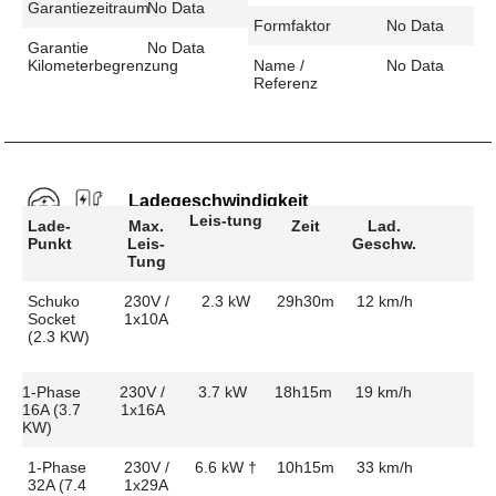
Garantiezeitraum
No Data
Formfaktor
No Data
Garantie
No Data
Kilometerbegrenzung
Name /
No Data
Referenz
Ladegeschwindigkeit
Leis-tung
Lade-
Max.
Zeit
Lad.
Punkt
Leis-
Geschw.
Tung
Schuko
230V /
2.3 kW
29h30m
12 km/h
Socket
1x10A
(2.3 KW)
1-Phase
230V /
3.7 kW
18h15m
19 km/h
16A (3.7
1x16A
KW)
1-Phase
230V /
6.6 kW †
10h15m
33 km/h
32A (7.4
1x29A