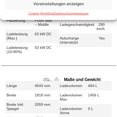
Voreinstellungen anzeigen
Schnellladen
Ladeanschluss
CCS
Ladezeit (49-
48 min
Cookie-Richtlinie
Datenschutz
Impressum
>392 Km)
Platzierung
Front Side
– Middle
Ladegeschwindigkeit
290
km/h
Ladeleistung
63 kW DC
(max.)
Autocharge
Yes
Unterstützt
Ladeleistung
53 kW DC
(10-80%)
Maße und Gewicht
Länge
4544 mm
Ladevolumen
464 L
Breite
1818 mm
Ladevolumen
1456 L
Max.
Breite Inkl.
2059 mm
Spiegel
Ladevolumen
0 L
Vorne