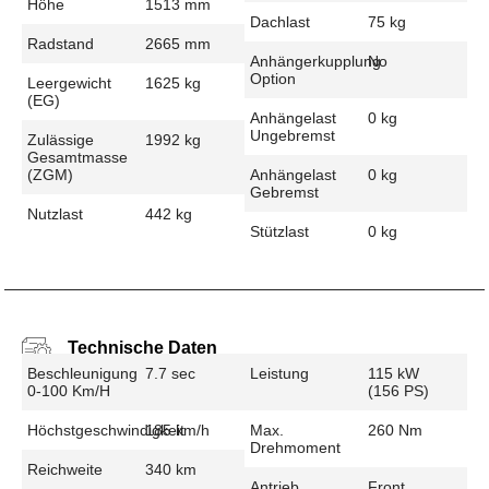
Höhe
1513 mm
Dachlast
75 kg
Radstand
2665 mm
Anhängerkupplung
No
Option
Leergewicht
1625 kg
(EG)
Anhängelast
0 kg
Ungebremst
Zulässige
1992 kg
Gesamtmasse
(zGM)
Anhängelast
0 kg
Gebremst
Nutzlast
442 kg
Stützlast
0 kg
Technische Daten
Beschleunigung
7.7 sec
Leistung
115 kW
0-100 Km/h
(156 PS)
Höchstgeschwindigkeit
185 km/h
Max.
260 Nm
Drehmoment
Reichweite
340 km
Antrieb
Front