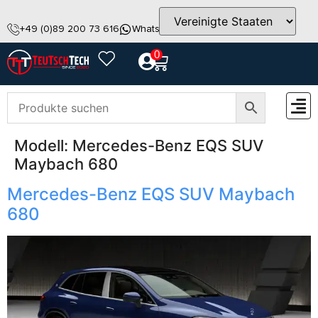
+49 (0)89 200 73 616
WhatsApp
info@teutschtech.com
0
Modell:
Mercedes-Benz EQS SUV
ZUBEH
Maybach 680
Mercedes-Benz EQS SUV Maybach
680