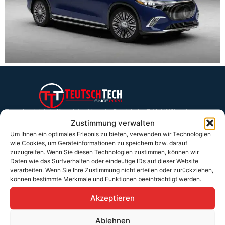
Teutschtech ist ein Komplettanbieter im Bereich der E-Mobilität und
erneuerbaren Energien. Auf unserer Homepage findest du eine ausführliche
Zustimmung verwalten
Übersicht über unsere Produkte und Dienstleistungen.
Um Ihnen ein optimales Erlebnis zu bieten, verwenden wir Technologien
wie Cookies, um Geräteinformationen zu speichern bzw. darauf
zuzugreifen. Wenn Sie diesen Technologien zustimmen, können wir
Daten wie das Surfverhalten oder eindeutige IDs auf dieser Website
Service & Hilfe
verarbeiten. Wenn Sie Ihre Zustimmung nicht erteilen oder zurückziehen,
Kontakt
können bestimmte Merkmale und Funktionen beeinträchtigt werden.
Widerrufsbelehrung
Akzeptieren
Rücknahmen & Gewährleistung
Ablehnen