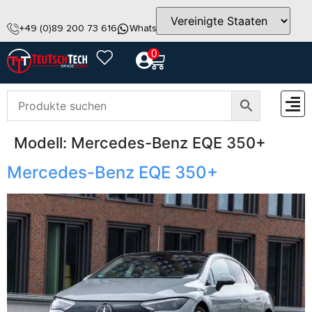
+49 (0)89 200 73 616
WhatsApp
info@teutschtech.com
0
Modell:
Mercedes-Benz EQE 350+
ZUBEH
Mercedes-Benz EQE 350+