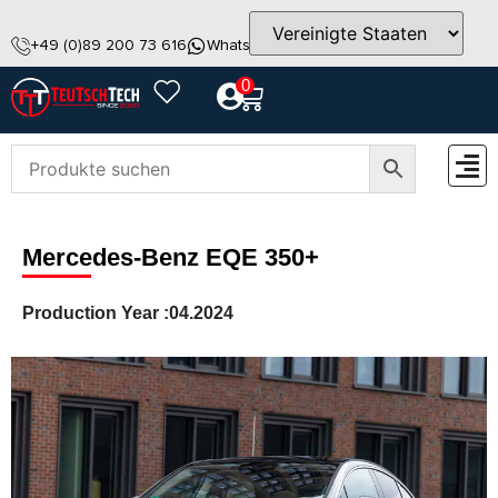
+49 (0)89 200 73 616
WhatsApp
info@teutschtech.com
0
ZUBEH
Mercedes-Benz EQE 350+
Production Year :
04.2024