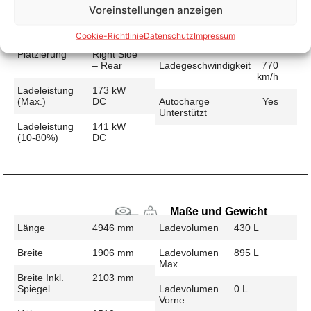
Voreinstellungen anzeigen
Schnellladen
Ladeanschluss
CCS
Ladezeit (49-
30 min
Cookie-Richtlinie
Datenschutz
Impressum
>392 Km)
Platzierung
Right Side
– Rear
Ladegeschwindigkeit
770
km/h
Ladeleistung
173 kW
(max.)
DC
Autocharge
Yes
Unterstützt
Ladeleistung
141 kW
(10-80%)
DC
Maße und Gewicht
Länge
4946 mm
Ladevolumen
430 L
Breite
1906 mm
Ladevolumen
895 L
Max.
Breite Inkl.
2103 mm
Spiegel
Ladevolumen
0 L
Vorne