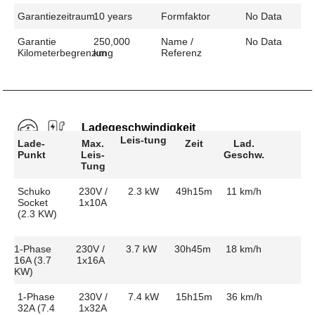
Garantiezeitraum
10 years
Formfaktor
No Data
Garantie
250,000
Name /
No Data
Kilometerbegrenzung
km
Referenz
Ladegeschwindigkeit
Leis-tung
Lade-
Max.
Zeit
Lad.
Punkt
Leis-
Geschw.
Tung
Schuko
230V /
2.3 kW
49h15m
11 km/h
Socket
1x10A
(2.3 KW)
1-Phase
230V /
3.7 kW
30h45m
18 km/h
16A (3.7
1x16A
KW)
1-Phase
230V /
7.4 kW
15h15m
36 km/h
32A (7.4
1x32A