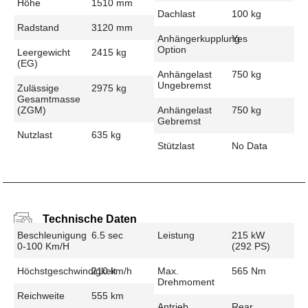
Höhe
1510 mm
Dachlast
100 kg
Radstand
3120 mm
Anhängerkupplung
Yes
Option
Leergewicht
2415 kg
(EG)
Anhängelast
750 kg
Ungebremst
Zulässige
2975 kg
Gesamtmasse
(zGM)
Anhängelast
750 kg
Gebremst
Nutzlast
635 kg
Stützlast
No Data
Technische Daten
Beschleunigung
6.5 sec
Leistung
215 kW
0-100 Km/h
(292 PS)
Höchstgeschwindigkeit
210 km/h
Max.
565 Nm
Drehmoment
Reichweite
555 km
Antrieb
Rear