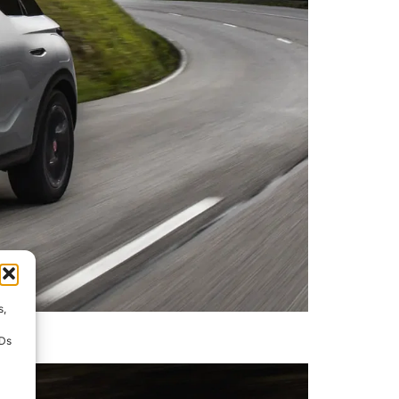
s,
IDs