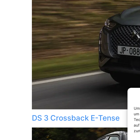
Um 
um 
DS 3 Crossback E-Tense
Tec
auf
zur