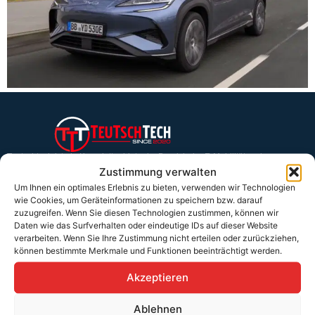
Teutschtech ist ein Komplettanbieter im Bereich der E-Mobilität und
erneuerbaren Energien. Auf unserer Homepage findest du eine ausführliche
Zustimmung verwalten
Übersicht über unsere Produkte und Dienstleistungen.
Um Ihnen ein optimales Erlebnis zu bieten, verwenden wir Technologien
wie Cookies, um Geräteinformationen zu speichern bzw. darauf
zuzugreifen. Wenn Sie diesen Technologien zustimmen, können wir
Daten wie das Surfverhalten oder eindeutige IDs auf dieser Website
Service & Hilfe
verarbeiten. Wenn Sie Ihre Zustimmung nicht erteilen oder zurückziehen,
Kontakt
können bestimmte Merkmale und Funktionen beeinträchtigt werden.
Widerrufsbelehrung
Akzeptieren
Rücknahmen & Gewährleistung
Ablehnen