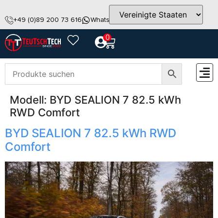
+49 (0)89 200 73 616
WhatsApp
info@teutschtech.com
0
Modell:
BYD SEALION 7 82.5 kWh
ZUBEH
RWD Comfort
BYD SEALION 7 82.5 kWh RWD
Comfort