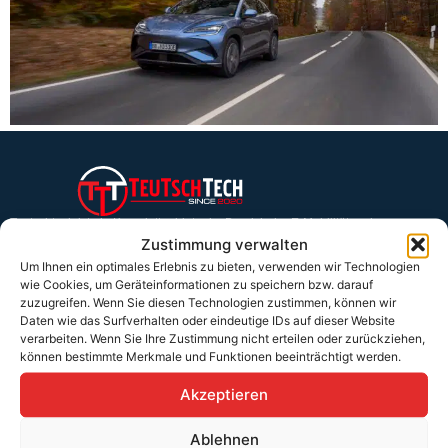
Teutschtech ist ein Komplettanbieter im Bereich der E-Mobilität und
erneuerbaren Energien. Auf unserer Homepage findest du eine ausführliche
Zustimmung verwalten
Übersicht über unsere Produkte und Dienstleistungen.
Um Ihnen ein optimales Erlebnis zu bieten, verwenden wir Technologien
wie Cookies, um Geräteinformationen zu speichern bzw. darauf
zuzugreifen. Wenn Sie diesen Technologien zustimmen, können wir
Daten wie das Surfverhalten oder eindeutige IDs auf dieser Website
Service & Hilfe
verarbeiten. Wenn Sie Ihre Zustimmung nicht erteilen oder zurückziehen,
Kontakt
können bestimmte Merkmale und Funktionen beeinträchtigt werden.
Widerrufsbelehrung
Akzeptieren
Rücknahmen & Gewährleistung
Ablehnen