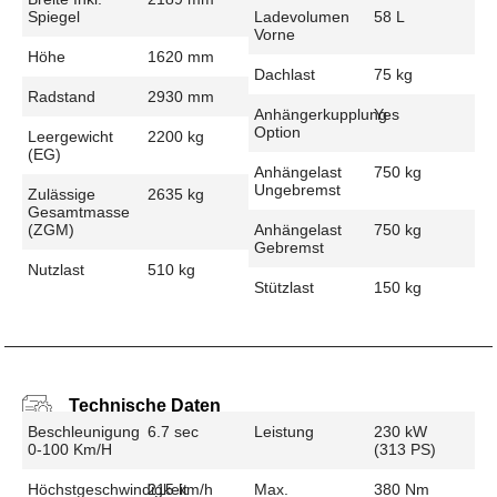
Spiegel
Ladevolumen
58 L
Vorne
Höhe
1620 mm
Dachlast
75 kg
Radstand
2930 mm
Anhängerkupplung
Yes
Option
Leergewicht
2200 kg
(EG)
Anhängelast
750 kg
Ungebremst
Zulässige
2635 kg
Gesamtmasse
(zGM)
Anhängelast
750 kg
Gebremst
Nutzlast
510 kg
Stützlast
150 kg
Technische Daten
Beschleunigung
6.7 sec
Leistung
230 kW
0-100 Km/h
(313 PS)
Höchstgeschwindigkeit
215 km/h
Max.
380 Nm