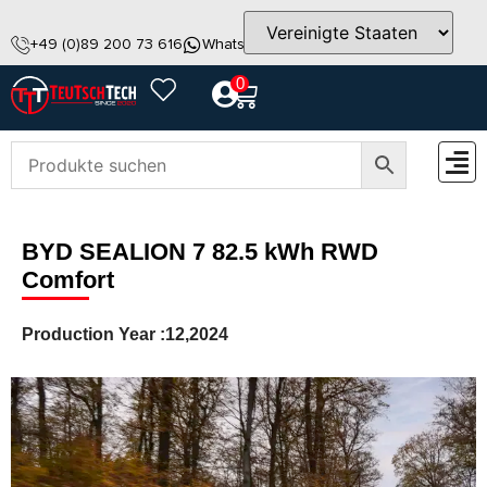
+49 (0)89 200 73 616
WhatsApp
info@teutschtech.com
0
ZUBEH
BYD SEALION 7 82.5 kWh RWD
Comfort
Production Year :
12,2024