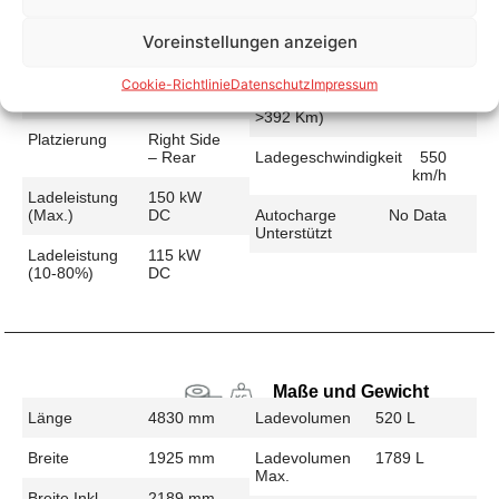
Voreinstellungen anzeigen
Schnellladen
Cookie-Richtlinie
Datenschutz
Impressum
Ladeanschluss
CCS
Ladezeit (49-
32 min
>392 Km)
Platzierung
Right Side
– Rear
Ladegeschwindigkeit
550
km/h
Ladeleistung
150 kW
(max.)
DC
Autocharge
No Data
Unterstützt
Ladeleistung
115 kW
(10-80%)
DC
Maße und Gewicht
Länge
4830 mm
Ladevolumen
520 L
Breite
1925 mm
Ladevolumen
1789 L
Max.
Breite Inkl.
2189 mm