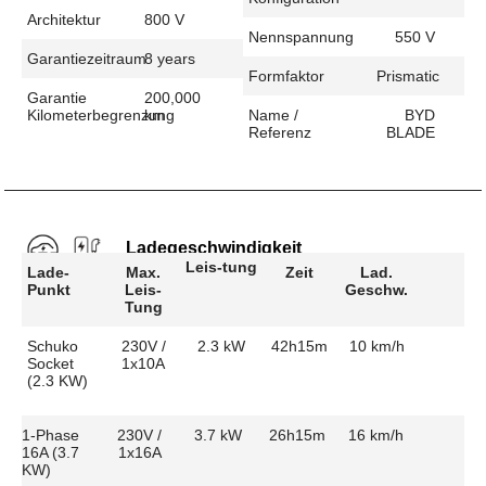
Architektur
800 V
Nennspannung
550 V
Garantiezeitraum
8 years
Formfaktor
Prismatic
Garantie
200,000
Kilometerbegrenzung
km
Name /
BYD
Referenz
BLADE
Ladegeschwindigkeit
Leis-tung
Lade-
Max.
Zeit
Lad.
Punkt
Leis-
Geschw.
Tung
Schuko
230V /
2.3 kW
42h15m
10 km/h
Socket
1x10A
(2.3 KW)
1-Phase
230V /
3.7 kW
26h15m
16 km/h
16A (3.7
1x16A
KW)