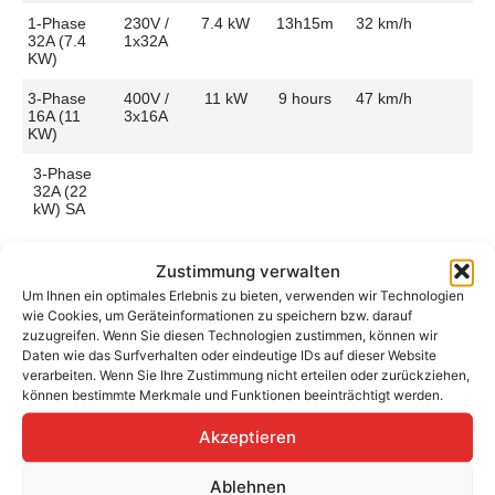
1-Phase
230V /
7.4 kW
13h15m
32 km/h
32A (7.4
1x32A
KW)
3-Phase
400V /
11 kW
9 hours
47 km/h
16A (11
3x16A
KW)
3-Phase
32A (22
kW) SA
Zustimmung verwalten
Um Ihnen ein optimales Erlebnis zu bieten, verwenden wir Technologien
wie Cookies, um Geräteinformationen zu speichern bzw. darauf
Aufladen zu Hause / am Fahrtziel
zuzugreifen. Wenn Sie diesen Technologien zustimmen, können wir
Ladeanschluss
Type 2
Ladezeit (0-
9 hours
Daten wie das Surfverhalten oder eindeutige IDs auf dieser Website
>490 Km)
verarbeiten. Wenn Sie Ihre Zustimmung nicht erteilen oder zurückziehen,
Platzierung
Right Side
können bestimmte Merkmale und Funktionen beeinträchtigt werden.
– Rear
Ladegeschwindigkeit
48 km/h
Akzeptieren
Ladeleistung
11 kW AC
Ablehnen