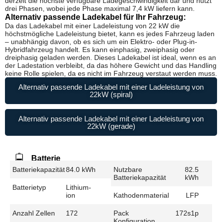
derzeit die höchste verfügbare Ladegeschwindigkeit dar und nutzt
drei Phasen, wobei jede Phase maximal 7,4 kW liefern kann.
Alternativ passende Ladekabel für Ihr Fahrzeug:
Da das Ladekabel mit einer Ladeleistung von 22 kW die
höchstmögliche Ladeleistung bietet, kann es jedes Fahrzeug laden
– unabhängig davon, ob es sich um ein Elektro- oder Plug-in-
Hybridfahrzeug handelt. Es kann einphasig, zweiphasig oder
dreiphasig geladen werden. Dieses Ladekabel ist ideal, wenn es an
der Ladestation verbleibt, da das höhere Gewicht und das Handling
keine Rolle spielen, da es nicht im Fahrzeug verstaut werden muss.
Alternativ passende Ladekabel mit einer Ladeleistung von
22kW (spiral)
Alternativ passende Ladekabel mit einer Ladeleistung von
22kW (gerade)
Batterie
Batteriekapazität
84.0 kWh
Nutzbare
82.5
Batteriekapazität
kWh
Batterietyp
Lithium-
ion
Kathodenmaterial
LFP
Anzahl Zellen
172
Pack
172s1p
Konfiguration