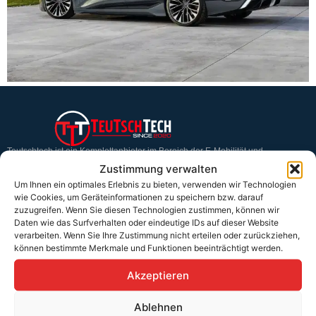
Teutschtech ist ein Komplettanbieter im Bereich der E-Mobilität und
erneuerbaren Energien. Auf unserer Homepage findest du eine ausführliche
Zustimmung verwalten
Übersicht über unsere Produkte und Dienstleistungen.
Um Ihnen ein optimales Erlebnis zu bieten, verwenden wir Technologien
wie Cookies, um Geräteinformationen zu speichern bzw. darauf
zuzugreifen. Wenn Sie diesen Technologien zustimmen, können wir
Service & Hilfe
Daten wie das Surfverhalten oder eindeutige IDs auf dieser Website
verarbeiten. Wenn Sie Ihre Zustimmung nicht erteilen oder zurückziehen,
Kontakt
können bestimmte Merkmale und Funktionen beeinträchtigt werden.
Widerrufsbelehrung
Akzeptieren
Rücknahmen & Gewährleistung
Ablehnen
Erklärung §12 Abs. 3 UStG