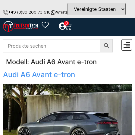
+49 (0)89 200 73 616
WhatsApp
info@teutschtech.com
0
Modell:
Audi A6 Avant e-tron
ZUBEH
Audi A6 Avant e-tron