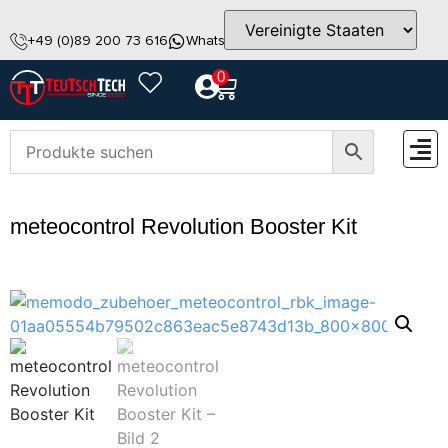
+49 (0)89 200 73 616
WhatsApp
info@teutschtech.com
0
ZUBEH
meteocontrol Revolution Booster Kit