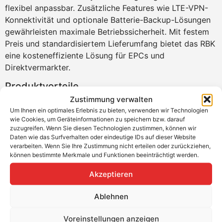
flexibel anpassbar. Zusätzliche Features wie LTE-VPN-
Konnektivität und optionale Batterie-Backup-Lösungen
gewährleisten maximale Betriebssicherheit. Mit festem
Preis und standardisiertem Lieferumfang bietet das RBK
eine kosteneffiziente Lösung für EPCs und
Direktvermarkter.
Produktvorteile
Zustimmung verwalten
Blitzschnelle Netzanbindung
– Vormontierter
Um Ihnen ein optimales Erlebnis zu bieten, verwenden wir Technologien
Schaltschrank mit vorkonfigurierter Steuerung
wie Cookies, um Geräteinformationen zu speichern bzw. darauf
zuzugreifen. Wenn Sie diesen Technologien zustimmen, können wir
Zertifizierte Regelung
– VDE-AR-N 4110/4120-
Daten wie das Surfverhalten oder eindeutige IDs auf dieser Website
konform für Netzstabilität
verarbeiten. Wenn Sie Ihre Zustimmung nicht erteilen oder zurückziehen,
Flexible Integration
– Modulare Schnittstellen für
können bestimmte Merkmale und Funktionen beeinträchtigt werden.
verschiedene PV-Topologien
Akzeptieren
Einfache Installation
– Vorverdrahtete
Komponenten für schnellen Einsatz
Ablehnen
Kosteneffizient
– Schlüsselfertige Lösung mit
Fixpreis für planbare Investitionen
Voreinstellungen anzeigen