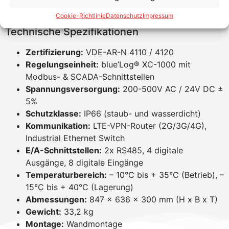
Maximale Sicherheit
– VPN-LTE-Router &
optionale Batterie-Backup-Module
Cookie-Richtlinie
Datenschutz
Impressum
Technische Spezifikationen
Zertifizierung:
VDE-AR-N 4110 / 4120
Regelungseinheit:
blue’Log® XC-1000 mit
Modbus- & SCADA-Schnittstellen
Spannungsversorgung:
200-500V AC / 24V DC ±
5%
Schutzklasse:
IP66 (staub- und wasserdicht)
Kommunikation:
LTE-VPN-Router (2G/3G/4G),
Industrial Ethernet Switch
E/A-Schnittstellen:
2x RS485, 4 digitale
Ausgänge, 8 digitale Eingänge
Temperaturbereich:
– 10°C bis + 35°C (Betrieb), –
15°C bis + 40°C (Lagerung)
Abmessungen:
847 x 636 x 300 mm (H x B x T)
Gewicht:
33,2 kg
Montage:
Wandmontage