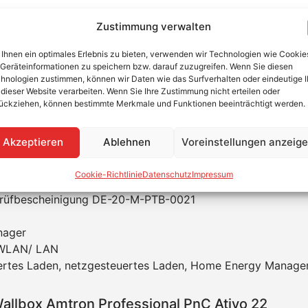
Zustimmung verwalten
tron Professional PnC Ativo 22
Ihnen ein optimales Erlebnis zu bieten, verwenden wir Technologien wie Cookie
Geräteinformationen zu speichern bzw. darauf zuzugreifen. Wenn Sie diesen
hnologien zustimmen, können wir Daten wie das Surfverhalten oder eindeutige 
ch Software-Update 5.22.
 dieser Website verarbeiten. Wenn Sie Ihre Zustimmung nicht erteilen oder
ückziehen, können bestimmte Merkmale und Funktionen beeinträchtigt werden.
ie Nutzung im halböffentlichen und öffentlichen Bereich ge
Vernetzung ist durch die Lan Schnittstelle möglich.
Akzeptieren
Ablehnen
Voreinstellungen anzeig
Cookie-Richtlinie
Datenschutz
Impressum
rüfbescheinigung DE-20-M-PTB-0021
nager
r WLAN/ LAN
uertes Laden, netzgesteuertes Laden, Home Energy Manag
llbox Amtron Professional PnC Ativo 22