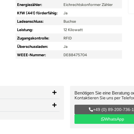
Energiezähler:
Eichrechtskonformer Zähler
KfW (441) förderfähig:
Ja
Ladeanschluss:
Buchse
Leistung:
12 Kilowatt
Zugangskontrolle:
RFID
Überschussladen:
Ja
WEEE-Nummer:
DE88475704
Benötigen Sie eine Beratung 
Kontaktieren Sie uns per Telefo
+49 (0) 89-200-736-
WhatsApp