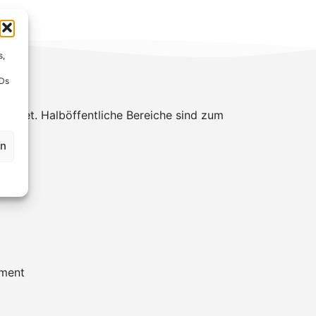
s,
IDs
eignet. Halböffentliche Bereiche sind zum
en
ement