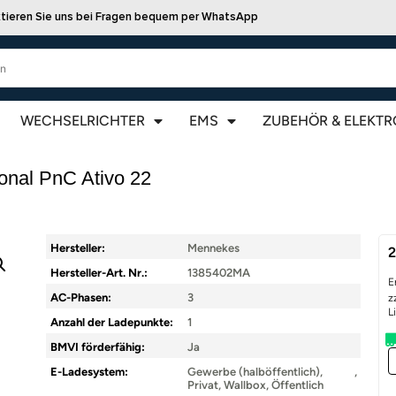
tieren Sie uns bei Fragen bequem per WhatsApp
WECHSELRICHTER
EMS
ZUBEHÖR & ELEKTR
onal PnC Ativo 22
Hersteller:
Mennekes
2
Hersteller-Art. Nr.:
1385402MA
E
AC-Phasen:
3
z
L
Anzahl der Ladepunkte:
1
BMVI förderfähig:
Ja
E-Ladesystem:
Gewerbe (halböffentlich),
,
Privat, Wallbox, Öffentlich