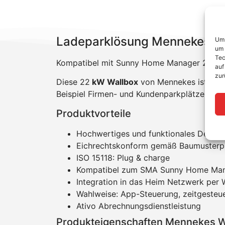
Ladeparklösung Mennekes Am
Um 
um 
Tec
Kompatibel mit Sunny Home Manager 2.0 na
auf
zur
Diese 22
kW Wallbox
von Mennekes ist für d
Beispiel Firmen- und Kundenparkplätze. Eine 
Produktvorteile
Hochwertiges und funktionales Design
Eichrechtskonform gemäß Baumusterp
ISO 15118: Plug & charge
Kompatibel zum SMA Sunny Home Ma
Integration in das Heim Netzwerk pe
Wahlweise: App-Steuerung, zeitgeste
Ativo Abrechnungsdienstleistung
Produkteigenschaften Mennekes Wa