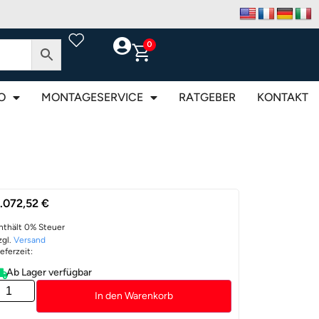
0
O
MONTAGESERVICE
RATGEBER
KONTAKT
.072,52
€
nthält 0% Steuer
zgl.
Versand
ieferzeit:
Ab Lager verfügbar
In den Warenkorb