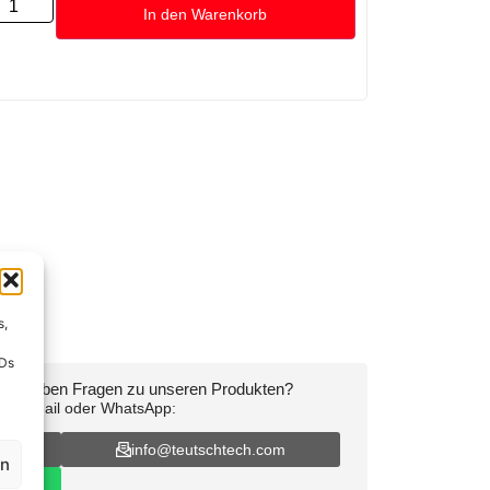
In den Warenkorb
s,
IDs
oder haben Fragen zu unseren Produkten?
on, E-Mail oder WhatsApp:
16
info@teutschtech.com
en