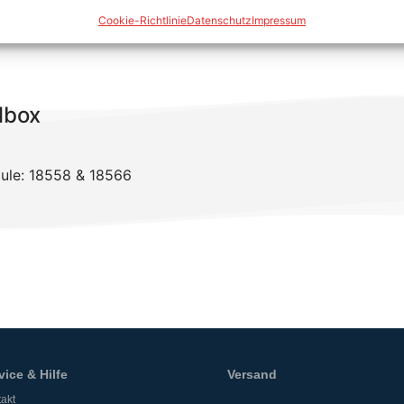
Cookie-Richtlinie
Datenschutz
Impressum
lbox
ule: 18558 & 18566
vice & Hilfe
Versand
akt