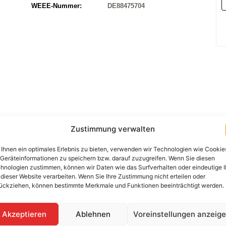
WEEE-Nummer:
DE88475704
Zustimmung verwalten
Ihnen ein optimales Erlebnis zu bieten, verwenden wir Technologien wie Cookie
Geräteinformationen zu speichern bzw. darauf zuzugreifen. Wenn Sie diesen
hnologien zustimmen, können wir Daten wie das Surfverhalten oder eindeutige 
 dieser Website verarbeiten. Wenn Sie Ihre Zustimmung nicht erteilen oder
Benötigen Sie eine Beratung 
ückziehen, können bestimmte Merkmale und Funktionen beeinträchtigt werden.
Kontaktieren Sie uns per Telef
+49 (0) 89-200-736-
Akzeptieren
Ablehnen
Voreinstellungen anzeig
WhatsApp