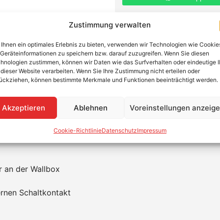
Zustimmung verwalten
Ihnen ein optimales Erlebnis zu bieten, verwenden wir Technologien wie Cookie
Geräteinformationen zu speichern bzw. darauf zuzugreifen. Wenn Sie diesen
22 kW mit 7,5 m Ladekabel
hnologien zustimmen, können wir Daten wie das Surfverhalten oder eindeutige 
 dieser Website verarbeiten. Wenn Sie Ihre Zustimmung nicht erteilen oder
ückziehen, können bestimmte Merkmale und Funktionen beeinträchtigt werden.
ngsfall im Heimbereich ab. Die neue Serie von Mennekes 
t ihrem ästhetischem Design.
Akzeptieren
Ablehnen
Voreinstellungen anzeig
Cookie-Richtlinie
Datenschutz
Impressum
it
kompatiblen Systemen
oder dem
Mennekes Meter
 an der Wallbox
rnen Schaltkontakt