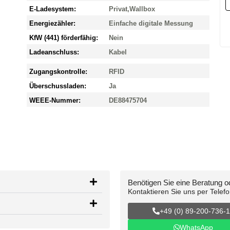
E-Ladesystem:
Privat
,
Wallbox
Energiezähler:
Einfache digitale Messung
KfW (441) förderfähig:
Nein
Ladeanschluss:
Kabel
Zugangskontrolle:
RFID
Überschussladen:
Ja
WEEE-Nummer:
DE88475704
Benötigen Sie eine Beratung 
Kontaktieren Sie uns per Telef
+49 (0) 89-200-736-
WhatsApp