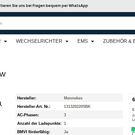
tieren Sie uns bei Fragen bequem per WhatsApp
R
WECHSELRICHTER
EMS
ZUBEHÖR & 
kW
Hersteller:
Mennekes
6
Hersteller-Art. Nr.:
1313202205BK
E
AC-Phasen:
3
z
L
Anzahl der Ladepunkte:
1
BMVI förderfähig:
Ja