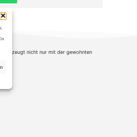
s,
IDs
überzeugt nicht nur mit der gewohnten
en