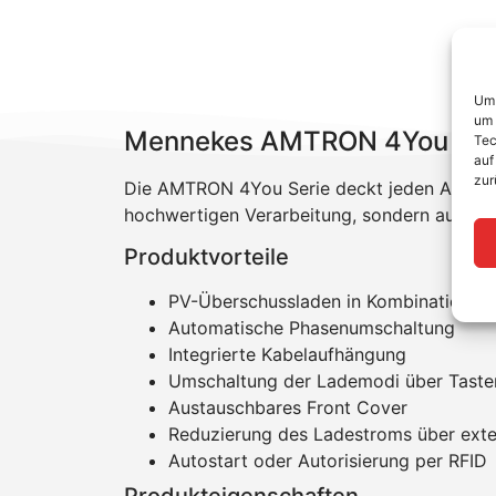
Um 
um 
Mennekes AMTRON 4You 310 
Tec
auf
zur
Die AMTRON 4You Serie deckt jeden Anwendu
hochwertigen Verarbeitung, sondern auch mi
Produktvorteile
PV-Überschussladen in Kombination m
Automatische Phasenumschaltung
Integrierte Kabelaufhängung
Umschaltung der Lademodi über Taster
Austauschbares Front Cover
Reduzierung des Ladestroms über exte
Autostart oder Autorisierung per RFID