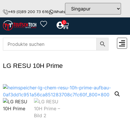
+49 (0)89 200 73 616
WhatsApp
info@teutschtech.com
0
ZUBEH
LG RESU 10H Prime