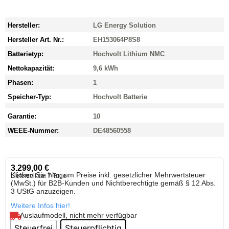
Hersteller:
LG Energy Solution
Hersteller Art. Nr.:
EH153064P8S8
Batterietyp:
Hochvolt Lithium NMC
Nettokapazität:
9,6 kWh
Phasen:
1
Speicher-Typ:
Hochvolt Batterie
Garantie:
10
WEEE-Nummer:
DE48560558
3.299,00
€
Klicken Sie hier, um Preise inkl. gesetzlicher Mehrwertsteuer
Lieferzeit:
ca. 7 Tage
(MwSt.) für B2B-Kunden und Nichtberechtigte gemäß § 12 Abs.
3 UStG anzuzeigen.
Weitere Infos hier!
Auslaufmodell, nicht mehr verfügbar
Steuerfrei
Steuerpflichtig