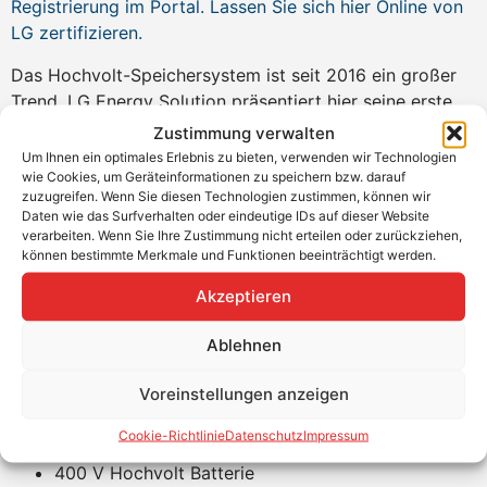
Registrierung im Portal. Lassen Sie sich hier Online von
LG
zertifizieren.
Das Hochvolt-Speichersystem ist seit 2016 ein großer
Trend. LG Energy Solution präsentiert hier seine erste
Hochvolt-Batterie und landet damit einen Volltreffer.
Zustimmung verwalten
Eine neu entwickelte Batteriezelle ermöglicht eine
Um Ihnen ein optimales Erlebnis zu bieten, verwenden wir Technologien
wie Cookies, um Geräteinformationen zu speichern bzw. darauf
besonders hohe Energiedichte und kompakte
zuzugreifen. Wenn Sie diesen Technologien zustimmen, können wir
Abmessungen der neuen LG RESU Hochvolt Serie.
Daten wie das Surfverhalten oder eindeutige IDs auf dieser Website
Durch die Parallelverschaltung addiert sich auch die
verarbeiten. Wenn Sie Ihre Zustimmung nicht erteilen oder zurückziehen,
können bestimmte Merkmale und Funktionen beeinträchtigt werden.
Leistung, das macht bei 2 x 10H eine Leistung von 10
kW und eine Kapazität von 19,2 kWh. Gerade für
Akzeptieren
Einfamilienhäuser reicht diese Kapazität gut aus, um den
Eigenverbrauch hoch zu halten. Der Wirkungsgrad liegt
Ablehnen
jetzt bei über 90 %. Die Prime Speicher unterstützen
RS485 und CAN.
Voreinstellungen anzeigen
Produktvorteile
Cookie-Richtlinie
Datenschutz
Impressum
400 V Hochvolt Batterie